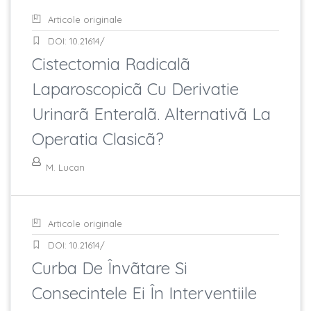
Articole originale
DOI: 10.21614/
Cistectomia Radicalã
Laparoscopicã Cu Derivatie
Urinarã Enteralã. Alternativã La
Operatia Clasicã?
M. Lucan
Articole originale
DOI: 10.21614/
Curba De Învãtare Si
Consecintele Ei În Interventiile