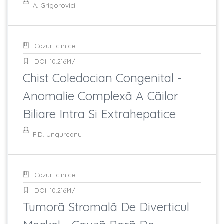
A. Grigorovici
Cazuri clinice
DOI: 10.21614/
Chist Coledocian Congenital -
Anomalie Complexã A Cãilor
Biliare Intra Si Extrahepatice
F.D. Ungureanu
Cazuri clinice
DOI: 10.21614/
Tumorã Stromalã De Diverticul