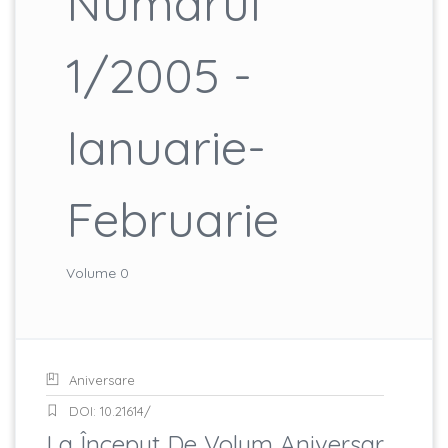
Numarul
1/2005 -
Ianuarie-
Februarie
Volume 0
Aniversare
DOI: 10.21614/
La Început De Volum Aniversar