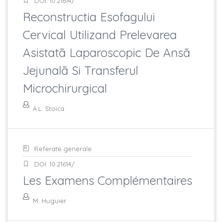
DOI: 10.21614/
Reconstructia Esofagului
Cervical Utilizand Prelevarea
Asistatã Laparoscopic De Ansã
Jejunalã Si Transferul
Microchirurgical
A.L. Stoica
Referate generale
DOI: 10.21614/
Les Examens Complémentaires
M. Huguier