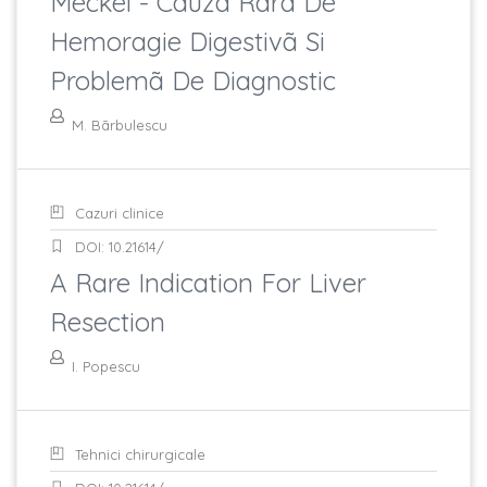
Meckel - Cauzã Rarã De
Hemoragie Digestivã Si
Problemã De Diagnostic
M. Bãrbulescu
Cazuri clinice
DOI: 10.21614/
A Rare Indication For Liver
Resection
I. Popescu
Tehnici chirurgicale