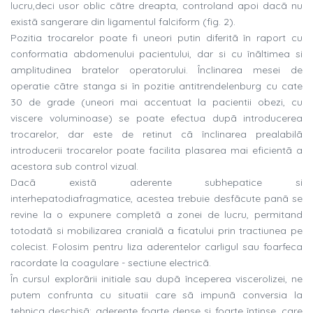
lucru,deci usor oblic cãtre dreapta, controland apoi dacã nu
existã sangerare din ligamentul falciform (fig. 2).
Pozitia trocarelor poate fi uneori putin diferitã în raport cu
conformatia abdomenului pacientului, dar si cu înãltimea si
amplitudinea bratelor operatorului. Înclinarea mesei de
operatie cãtre stanga si în pozitie antitrendelenburg cu cate
30 de grade (uneori mai accentuat la pacientii obezi, cu
viscere voluminoase) se poate efectua dupã introducerea
trocarelor, dar este de retinut cã înclinarea prealabilã
introducerii trocarelor poate facilita plasarea mai eficientã a
acestora sub control vizual.
Dacã existã aderente subhepatice si
interhepatodiafragmatice, acestea trebuie desfãcute panã se
revine la o expunere completã a zonei de lucru, permitand
totodatã si mobilizarea cranialã a ficatului prin tractiunea pe
colecist. Folosim pentru liza aderentelor carligul sau foarfeca
racordate la coagulare - sectiune electricã.
În cursul explorãrii initiale sau dupã începerea viscerolizei, ne
putem confrunta cu situatii care sã impunã conversia la
tehnica deschisã: aderente foarte dense si foarte întinse, care