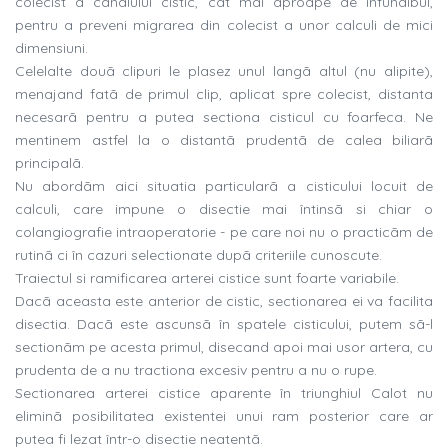
colecist a canalului cistic, cat mai aproape de infundibul,
pentru a preveni migrarea din colecist a unor calculi de mici
dimensiuni.
Celelalte douã clipuri le plasez unul langã altul (nu alipite),
menajand fatã de primul clip, aplicat spre colecist, distanta
necesarã pentru a putea sectiona cisticul cu foarfeca. Ne
mentinem astfel la o distantã prudentã de calea biliarã
principalã.
Nu abordãm aici situatia particularã a cisticului locuit de
calculi, care impune o disectie mai întinsã si chiar o
colangiografie intraoperatorie - pe care noi nu o practicãm de
rutinã ci în cazuri selectionate dupã criteriile cunoscute.
Traiectul si ramificarea arterei cistice sunt foarte variabile.
Dacã aceasta este anterior de cistic, sectionarea ei va facilita
disectia. Dacã este ascunsã în spatele cisticului, putem sã-l
sectionãm pe acesta primul, disecand apoi mai usor artera, cu
prudenta de a nu tractiona excesiv pentru a nu o rupe.
Sectionarea arterei cistice aparente în triunghiul Calot nu
eliminã posibilitatea existentei unui ram posterior care ar
putea fi lezat într-o disectie neatentã.