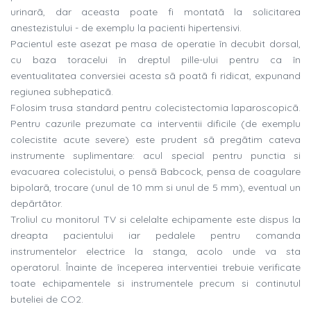
urinarã, dar aceasta poate fi montatã la solicitarea
anestezistului - de exemplu la pacienti hipertensivi.
Pacientul este asezat pe masa de operatie în decubit dorsal,
cu baza toracelui în dreptul pille-ului pentru ca în
eventualitatea conversiei acesta sã poatã fi ridicat, expunand
regiunea subhepaticã.
Folosim trusa standard pentru colecistectomia laparoscopicã.
Pentru cazurile prezumate ca interventii dificile (de exemplu
colecistite acute severe) este prudent sã pregãtim cateva
instrumente suplimentare: acul special pentru punctia si
evacuarea colecistului, o pensã Babcock, pensa de coagulare
bipolarã, trocare (unul de 10 mm si unul de 5 mm), eventual un
depãrtãtor.
Troliul cu monitorul TV si celelalte echipamente este dispus la
dreapta pacientului iar pedalele pentru comanda
instrumentelor electrice la stanga, acolo unde va sta
operatorul. Înainte de începerea interventiei trebuie verificate
toate echipamentele si instrumentele precum si continutul
buteliei de CO2.