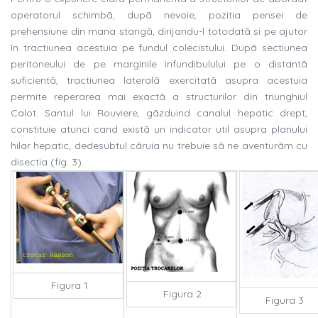
operatorul schimbã, dupã nevoie, pozitia pensei de
prehensiune din mana stangã, dirijandu-l totodatã si pe ajutor
în tractiunea acestuia pe fundul colecistului. Dupã sectiunea
peritoneului de pe marginile infundibulului pe o distantã
suficientã, tractiunea lateralã exercitatã asupra acestuia
permite reperarea mai exactã a structurilor din triunghiul
Calot. Santul lui Rouviere, gãzduind canalul hepatic drept,
constituie atunci cand existã un indicator util asupra planului
hilar hepatic, dedesubtul cãruia nu trebuie sã ne aventurãm cu
disectia (fig. 3).
Figura 1
Figura 2
Figura 3