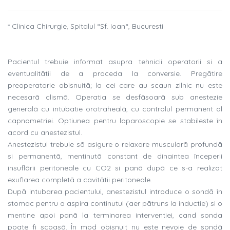
* Clinica Chirurgie, Spitalul “Sf. Ioan“, Bucuresti
Pacientul trebuie informat asupra tehnicii operatorii si a
eventualitãtii de a proceda la conversie. Pregãtire
preoperatorie obisnuitã; la cei care au scaun zilnic nu este
necesarã clismã. Operatia se desfãsoarã sub anestezie
generalã cu intubatie orotrahealã, cu controlul permanent al
capnometriei. Optiunea pentru laparoscopie se stabileste în
acord cu anestezistul.
Anestezistul trebuie sã asigure o relaxare muscularã profundã
si permanentã, mentinutã constant de dinaintea începerii
insuflãrii peritoneale cu CO2 si panã dupã ce s-a realizat
exuflarea completã a cavitãtii peritoneale.
Dupã intubarea pacientului, anestezistul introduce o sondã în
stomac pentru a aspira continutul (aer pãtruns la inductie) si o
mentine apoi panã la terminarea interventiei, cand sonda
poate fi scoasã. În mod obisnuit nu este nevoie de sondã