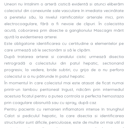
Uneori nu întalnim o arterã cisticã evidentã si atunci eliberãm
colecistul din conexiunile sale vasculare în imediata vecinãtate
a peretelui sãu, la nivelul ramificatiilor arteriale mici, prin
electrocoagulare, fãrã a fi nevoie de clipuri. În colecistita
acutã, coborarea prin disectie a ganglionului Mascagni mãrit
ajutã la evidentierea arterei.
Este obligatorie identificarea cu certitudine a elementelor pe
care urmeazã sã le sectionãm si sã le clipãm.
Dupã tratarea arterei si canalului cistic urmeazã disectia
retrogradã a colecistului din patul hepatic, sectionand
progresiv, la vedere, bride subtiri, cu grija de a nu perfora
colecistul si a nu pãtrunde în patul hepatic.
În momentul în care colecistul mai este atasat de ficat numai
printr-un lambou peritoneal îngust, ridicãm prin intermediul
acestuia ficatul pentru a putea controla si perfecta hemostaza
prin coagulare obisnuitã sau cu spray, dupã caz.
Pentru pacientii cu remanieri inflamatorii intense în triunghiul
Calot si pediculul hepatic, la care disectia si identificarea
structurilor sunt dificile, periculoase, este de multe ori mai util si