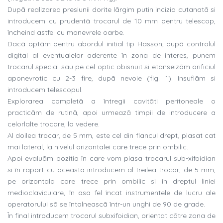
Dupã realizarea presiunii dorite lãrgim putin incizia cutanatã si
introducem cu prudentã trocarul de 10 mm pentru telescop,
încheind astfel cu manevrele oarbe.
Dacã optãm pentru abordul initial tip Hasson, dupã controlul
digital al eventualelor aderente în zona de interes, punem
trocarul special sau pe cel optic obisnuit si etanseizãm orificiul
aponevrotic cu 2-3 fire, dupã nevoie (fig. 1). Insuflãm si
introducem telescopul.
Explorarea completã a întregii cavitãti peritoneale o
practicãm de rutinã, apoi urmeazã timpii de introducere a
celorlalte trocare, la vedere.
Al doilea trocar, de 5 mm, este cel din flancul drept, plasat cat
mai lateral, la nivelul orizontalei care trece prin ombilic.
Apoi evaluãm pozitia în care vom plasa trocarul sub-xifoidian
si în raport cu aceasta introducem al treilea trocar, de 5 mm,
pe orizontala care trece prin ombilic si în dreptul liniei
medioclaviculare, în asa fel încat instrumentele de lucru ale
operatorului sã se întalneascã într-un unghi de 90 de grade.
În final introducem trocarul subxifoidian, orientat cãtre zona de