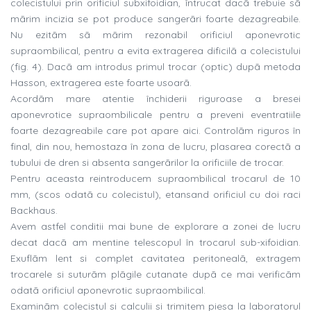
colecistului prin orificiul subxifoidian, întrucat dacã trebuie sã
mãrim incizia se pot produce sangerãri foarte dezagreabile.
Nu ezitãm sã mãrim rezonabil orificiul aponevrotic
supraombilical, pentru a evita extragerea dificilã a colecistului
(fig. 4). Dacã am introdus primul trocar (optic) dupã metoda
Hasson, extragerea este foarte usoarã.
Acordãm mare atentie închiderii riguroase a bresei
aponevrotice supraombilicale pentru a preveni eventratiile
foarte dezagreabile care pot apare aici. Controlãm riguros în
final, din nou, hemostaza în zona de lucru, plasarea corectã a
tubului de dren si absenta sangerãrilor la orificiile de trocar.
Pentru aceasta reintroducem supraombilical trocarul de 10
mm, (scos odatã cu colecistul), etansand orificiul cu doi raci
Backhaus.
Avem astfel conditii mai bune de explorare a zonei de lucru
decat dacã am mentine telescopul în trocarul sub-xifoidian.
Exuflãm lent si complet cavitatea peritonealã, extragem
trocarele si suturãm plãgile cutanate dupã ce mai verificãm
odatã orificiul aponevrotic supraombilical.
Examinãm colecistul si calculii si trimitem piesa la laboratorul