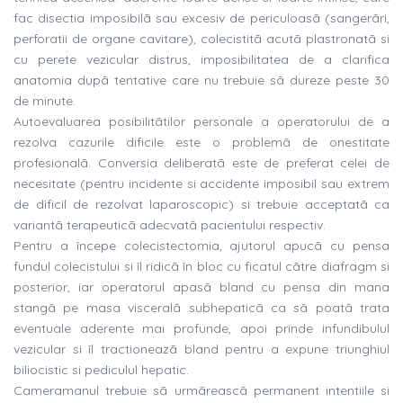
fac disectia imposibilã sau excesiv de periculoasã (sangerãri,
perforatii de organe cavitare), colecistitã acutã plastronatã si
cu perete vezicular distrus, imposibilitatea de a clarifica
anatomia dupã tentative care nu trebuie sã dureze peste 30
de minute.
Autoevaluarea posibilitãtilor personale a operatorului de a
rezolva cazurile dificile este o problemã de onestitate
profesionalã. Conversia deliberatã este de preferat celei de
necesitate (pentru incidente si accidente imposibil sau extrem
de dificil de rezolvat laparoscopic) si trebuie acceptatã ca
variantã terapeuticã adecvatã pacientului respectiv.
Pentru a începe colecistectomia, ajutorul apucã cu pensa
fundul colecistului si îl ridicã în bloc cu ficatul cãtre diafragm si
posterior, iar operatorul apasã bland cu pensa din mana
stangã pe masa visceralã subhepaticã ca sã poatã trata
eventuale aderente mai profunde, apoi prinde infundibulul
vezicular si îl tractioneazã bland pentru a expune triunghiul
biliocistic si pediculul hepatic.
Cameramanul trebuie sã urmãreascã permanent intentiile si