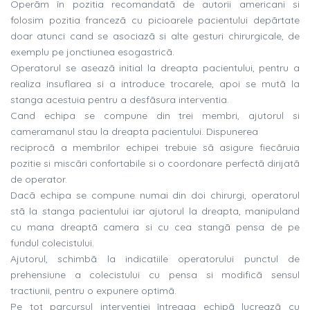
Operãm în pozitia recomandatã de autorii americani si
folosim pozitia francezã cu picioarele pacientului depãrtate
doar atunci cand se asociazã si alte gesturi chirurgicale, de
exemplu pe jonctiunea esogastricã.
Operatorul se aseazã initial la dreapta pacientului, pentru a
realiza insuflarea si a introduce trocarele, apoi se mutã la
stanga acestuia pentru a desfãsura interventia.
Cand echipa se compune din trei membri, ajutorul si
cameramanul stau la dreapta pacientului. Dispunerea
reciprocã a membrilor echipei trebuie sã asigure fiecãruia
pozitie si miscãri confortabile si o coordonare perfectã dirijatã
de operator.
Dacã echipa se compune numai din doi chirurgi, operatorul
stã la stanga pacientului iar ajutorul la dreapta, manipuland
cu mana dreaptã camera si cu cea stangã pensa de pe
fundul colecistului.
Ajutorul, schimbã la indicatiile operatorului punctul de
prehensiune a colecistului cu pensa si modificã sensul
tractiunii, pentru o expunere optimã.
Pe tot parcursul interventiei întreaga echipã lucreazã cu