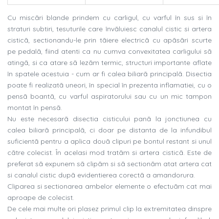
Cu miscãri blande prindem cu carligul, cu varful în sus si în
straturi subtiri, tesuturile care învãluiesc canalul cistic si artera
cisticã, sectionandu-le prin tãiere electricã cu apãsãri scurte
pe pedalã, fiind atenti ca nu cumva convexitatea carligului sã
atingã, si ca atare sã lezãm termic, structuri importante aflate
în spatele acestuia - cum ar fi calea biliarã principalã. Disectia
poate fi realizatã uneori, în special în prezenta inflamatiei, cu o
pensã boantã, cu varful aspiratorului sau cu un mic tampon
montat în pensã.
Nu este necesarã disectia cisticului panã la jonctiunea cu
calea biliarã principalã, ci doar pe distanta de la infundibul
suficientã pentru a aplica douã clipuri pe bontul restant si unul
cãtre colecist. În acelasi mod tratãm si artera cisticã. Este de
preferat sã expunem sã clipãm si sã sectionãm atat artera cat
si canalul cistic dupã evidentierea corectã a amandorura.
Cliparea si sectionarea ambelor elemente o efectuãm cat mai
aproape de colecist.
De cele mai multe ori plasez primul clip la extremitatea dinspre