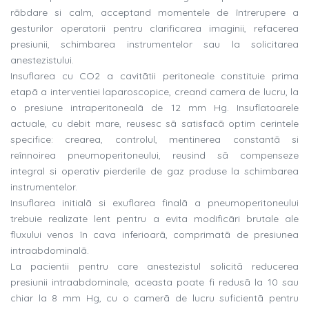
rãbdare si calm, acceptand momentele de întrerupere a
gesturilor operatorii pentru clarificarea imaginii, refacerea
presiunii, schimbarea instrumentelor sau la solicitarea
anestezistului.
Insuflarea cu CO2 a cavitãtii peritoneale constituie prima
etapã a interventiei laparoscopice, creand camera de lucru, la
o presiune intraperitonealã de 12 mm Hg. Insuflatoarele
actuale, cu debit mare, reusesc sã satisfacã optim cerintele
specifice: crearea, controlul, mentinerea constantã si
reînnoirea pneumoperitoneului, reusind sã compenseze
integral si operativ pierderile de gaz produse la schimbarea
instrumentelor.
Insuflarea initialã si exuflarea finalã a pneumoperitoneului
trebuie realizate lent pentru a evita modificãri brutale ale
fluxului venos în cava inferioarã, comprimatã de presiunea
intraabdominalã.
La pacientii pentru care anestezistul solicitã reducerea
presiunii intraabdominale, aceasta poate fi redusã la 10 sau
chiar la 8 mm Hg, cu o camerã de lucru suficientã pentru