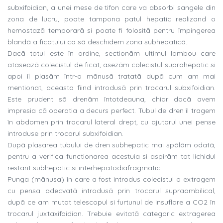
subxifoidian, a unei mese de tifon care va absorbi sangele din
zona de lucru, poate tampona patul hepatic realizand o
hemostazã temporarã si poate fi folositã pentru împingerea
blandã a ficatului ca sã deschidem zona subhepaticã.
Dacã totul este în ordine, sectionãm ultimul lambou care
ataseazã colecistul de ficat, asezãm colecistul suprahepatic si
apoi îl plasãm într-o mãnusã tratatã dupã cum am mai
mentionat, aceasta fiind introdusã prin trocarul subxifoidian.
Este prudent sã drenãm întotdeauna, chiar dacã avem
impresia cã operatia a decurs perfect. Tubul de dren îl tragem
în abdomen prin trocarul lateral drept, cu ajutorul unei pense
introduse prin trocarul subxifoidian.
Dupã plasarea tubului de dren subhepatic mai spãlãm odatã,
pentru a verifica functionarea acestuia si aspirãm tot lichidul
restant subhepatic si interhepatodiafragmatic.
Punga (mãnusa) în care a fost introdus colecistul o extragem
cu pensa adecvatã introdusã prin trocarul supraombilical,
dupã ce am mutat telescopul si furtunul de insuflare a CO2 în
trocarul juxtaxifoidian. Trebuie evitatã categoric extragerea