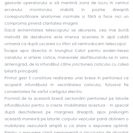
gesturile operatorului si sã mentinã zona de lucru în centrul
ecranului monitorului, stabilã, în pozitie dreaptã
corespunzãtoare anatomiei normale si fãrã a face nici un
compromis privind claritatea imaginii.
Dacã extremitatea telescopului se abureste, cea mai bunã
metodã de dezaburire este imersia acesteia în apã caldã
urmand ca dupã uscarea cu tifon sã reintroducem telescopul.
Începe apoi disectia în triunghiul Calot pentru eviden-tierea
canalului si arterei cistice, manevrele desfãsurandu-se în sens
anterograd, de la infundibul cãtre jonctiunea cisticului cu calea
biliarã principalã.
Primul gest îl constituie realizarea unei brese în peritoneul ce
acoperã infundibulul în vecinãtatea cisticului, folosind fie
convexitatea fie varful carligului electric.
Pornind de la aceastã bresã sectionãm peritoneul pe laturile
infundibulului pentru a creste mobilitatea acestuia - în special
dupã deschiderea pe marginea dreaptã, apoi prelungim
aceastã manevrã pe laturile corpului vezicular panã obtinem o
mobilizare vezicularã amplã si ca atare o expunere optimã.
Pentru o expunere clarã permanentã a structurilor de abordat