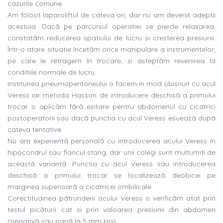
cazurile comune.
Am folosit laparoliftul de cateva ori, dar nu am devenit adeptii
acestuia. Dacã pe parcursul operatiei se pierde relaxarea,
constatãm reducerea spatiului de lucru si cresterea presiunii.
Într-o atare situatie încetãm orice manipulare a instrumentelor,
pe care le retragem în trocare, si asteptãm revenirea la
conditiile normale de lucru.
Instituirea pneumoperitoneului o facem în mod obisnuit cu acul
Veress iar metoda Hasson de introducere deschisã a primului
trocar o aplicãm fãrã ezitare pentru abdomenul cu cicatrici
postoperatorii sau dacã punctia cu acul Veress esueazã dupã
cateva tentative.
Nu am experientã personalã cu introducerea acului Veress în
hipocondrul sau flancul stang, dar unii colegi sunt multumiti de
aceastã variantã. Punctia cu acul Veress sau introducerea
deschisã a primului trocar se localizeazã deobicei pe
marginea superioarã a cicatricei ombilicale.
Corectitudinea pãtrunderii acului Veress o verificãm atat prin
testul picãturii cat si prin valoarea presiunii din abdomen
(negativã sau panã la 5 mm Hg).