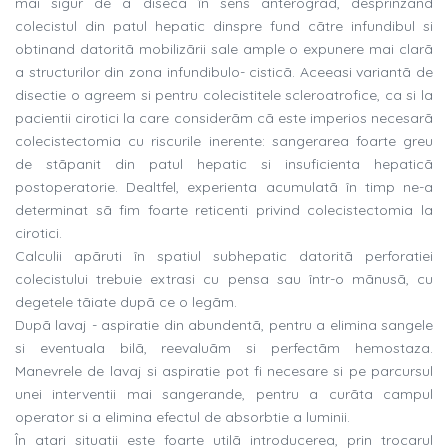
mai sigur de a diseca în sens anterograd, desprinzand
colecistul din patul hepatic dinspre fund cãtre infundibul si
obtinand datoritã mobilizãrii sale ample o expunere mai clarã
a structurilor din zona infundibulo- cisticã. Aceeasi variantã de
disectie o agreem si pentru colecistitele scleroatrofice, ca si la
pacientii cirotici la care considerãm cã este imperios necesarã
colecistectomia cu riscurile inerente: sangerarea foarte greu
de stãpanit din patul hepatic si insuficienta hepaticã
postoperatorie. Dealtfel, experienta acumulatã în timp ne-a
determinat sã fim foarte reticenti privind colecistectomia la
cirotici.
Calculii apãruti în spatiul subhepatic datoritã perforatiei
colecistului trebuie extrasi cu pensa sau într-o mãnusã, cu
degetele tãiate dupã ce o legãm.
Dupã lavaj - aspiratie din abundentã, pentru a elimina sangele
si eventuala bilã, reevaluãm si perfectãm hemostaza.
Manevrele de lavaj si aspiratie pot fi necesare si pe parcursul
unei interventii mai sangerande, pentru a curãta campul
operator si a elimina efectul de absorbtie a luminii.
În atari situatii este foarte utilã introducerea, prin trocarul