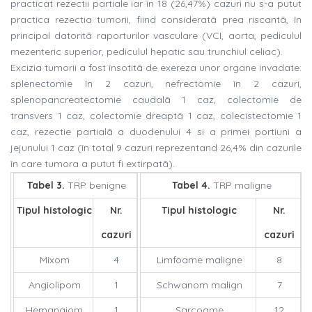
practicat rezectii partiale iar în 18 (26,47%) cazuri nu s-a putut
practica rezectia tumorii, fiind consideratã prea riscantã, în
principal datoritã raporturilor vasculare (VCI, aorta, pediculul
mezenteric superior, pediculul hepatic sau trunchiul celiac).
Excizia tumorii a fost însotitã de exereza unor organe invadate:
splenectomie în 2 cazuri, nefrectomie în 2 cazuri,
splenopancreatectomie caudalã 1 caz, colectomie de
transvers 1 caz, colectomie dreaptã 1 caz, colecistectomie 1
caz, rezectie partialã a duodenului 4 si a primei portiuni a
jejunului 1 caz (în total 9 cazuri reprezentand 26,4% din cazurile
în care tumora a putut fi extirpatã).
Tabel 3.
TRP benigne
Tabel 4.
TRP maligne
Tipul histologic
Nr.
Tipul histologic
Nr.
cazuri
cazuri
Mixom
4
Limfoame maligne
8
Angiolipom
1
Schwanom malign
7
Hemangiom
1
Sarcoame
12