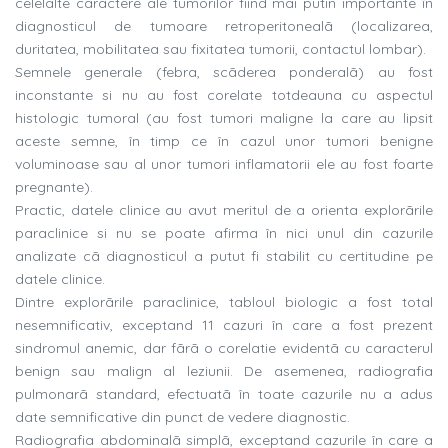
celelalte caractere ale tumorilor fiind mai putin importante în
diagnosticul de tumoare retroperitonealã (localizarea,
duritatea, mobilitatea sau fixitatea tumorii, contactul lombar).
Semnele generale (febra, scãderea ponderalã) au fost
inconstante si nu au fost corelate totdeauna cu aspectul
histologic tumoral (au fost tumori maligne la care au lipsit
aceste semne, în timp ce în cazul unor tumori benigne
voluminoase sau al unor tumori inflamatorii ele au fost foarte
pregnante).
Practic, datele clinice au avut meritul de a orienta explorãrile
paraclinice si nu se poate afirma în nici unul din cazurile
analizate cã diagnosticul a putut fi stabilit cu certitudine pe
datele clinice.
Dintre explorãrile paraclinice, tabloul biologic a fost total
nesemnificativ, exceptand 11 cazuri în care a fost prezent
sindromul anemic, dar fãrã o corelatie evidentã cu caracterul
benign sau malign al leziunii. De asemenea, radiografia
pulmonarã standard, efectuatã în toate cazurile nu a adus
date semnificative din punct de vedere diagnostic.
Radiografia abdominalã simplã, exceptand cazurile în care a