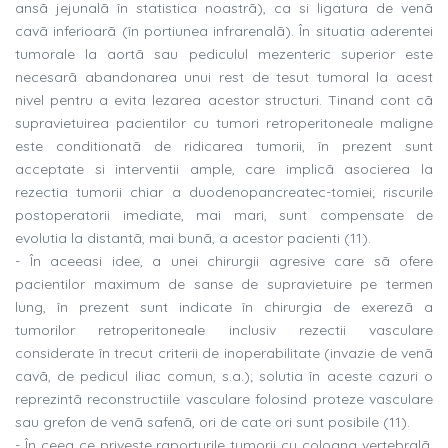
ansã jejunalã în statistica noastrã), ca si ligatura de venã
cavã inferioarã (în portiunea infrarenalã). În situatia aderentei
tumorale la aortã sau pediculul mezenteric superior este
necesarã abandonarea unui rest de tesut tumoral la acest
nivel pentru a evita lezarea acestor structuri. Tinand cont cã
supravietuirea pacientilor cu tumori retroperitoneale maligne
este conditionatã de ridicarea tumorii, în prezent sunt
acceptate si interventii ample, care implicã asocierea la
rezectia tumorii chiar a duodenopancreatec-tomiei; riscurile
postoperatorii imediate, mai mari, sunt compensate de
evolutia la distantã, mai bunã, a acestor pacienti (11).
- În aceeasi idee, a unei chirurgii agresive care sã ofere
pacientilor maximum de sanse de supravietuire pe termen
lung, în prezent sunt indicate în chirurgia de exerezã a
tumorilor retroperitoneale inclusiv rezectii vasculare
considerate în trecut criterii de inoperabilitate (invazie de venã
cavã, de pedicul iliac comun, s.a.); solutia în aceste cazuri o
reprezintã reconstructiile vasculare folosind proteze vasculare
sau grefon de venã safenã, ori de cate ori sunt posibile (11).
- În ceea ce priveste raporturile tumorii cu coloana vertebralã,