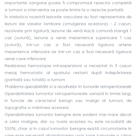
importante sangvine poate fi compromisã rezectia completã
a tumorii si interventia se poate limita la o rezectie partialã.
În statistica noastrã leziunile vasculare au fost reprezentate de
leziuni ale vaselor lombare (smulgerea acestora) - 2 cazuri,
rezolvate prin ligaturã; leziune de venã iliacã comunã stangã 1
caz (suturã); leziune a venei mezenterice superioare 1 caz
(suturã); într-un caz a fost necesarã ligatura arterei
mezenterice inferioare iar într-un caz a fost necesarã ligatura
venei cave inferioare.
Realizarea hemostazei intraoperatorii a necesitat în 3 cazuri
mesaj hemostatic al spatiului restant dupã îndepãrtarea
(partialã sau totalã) a tumorii.
Problema operabilitãtii si a recidivelor în tumorile retroperitoneale
Operabilitatea tumorilor retroperitoneale variazã în limite largi,
în functie de caracterul benign sau malign al tumorii, de
topografia si mãrimea acesteia.
Operabilitatea tumorilor benigne este evident mai mare decat
a celor maligne, dar cu toate acestea nu este niciodatã de
100%; chiar si în cazul tumorilor benigne existã circumstante în
care este necesarã abandonarea unor zone tumorale a cãror