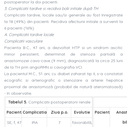
postoperator la doi pacienti.
3. Complicatii tardive si recidiva bolii initiale dupã TH
Complicatii tardive, locale sau/si generale au fost înregistrate
la 18 (49%) din pacienti. Recidiva afectiunii initiale a survenit la
6 pacienti (16%).
A. Complicatii tardive locale
Complicatii vasculare
Pacienta B.C., 47 ani, a dezvoltat HTP si un sindrom ascitic
minor persistent, determinat de stenoza partialã a
anastomozei cavo-cave (9 mm), diagnosticatã la circa 25 luni
de la TH prin angioRMN si cavografia VCI.
La pacientul M.C., 51 ani, cu diabet zaharat tip II, s-a constatat
ecografic si arteriografic o stenozare a arterei hepatice
proximal de anastomozã (probabil de naturã ateromatoasã)
- în observatie.
Tabelul 5.
Complicatii postoperatorii renale
Pacient
Complicatia
Ziua p.o.
Evolutie
Pacient
Anas
bi
SE, f, 47
IRA
7
favorabilã,