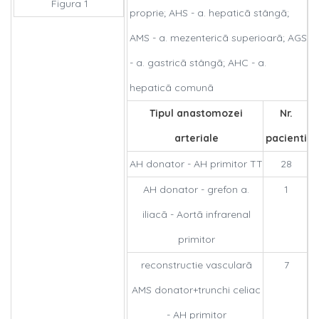
Figura 1
proprie; AHS - a. hepaticã stângã;
AMS - a. mezentericã superioarã; AGS
- a. gastricã stângã; AHC - a.
hepaticã comunã
Tipul anastomozei
Nr.
arteriale
pacienti
AH donator - AH primitor TT
28
AH donator - grefon a.
1
iliacã - Aortã infrarenal
primitor
reconstructie vascularã
7
AMS donator+trunchi celiac
- AH primitor