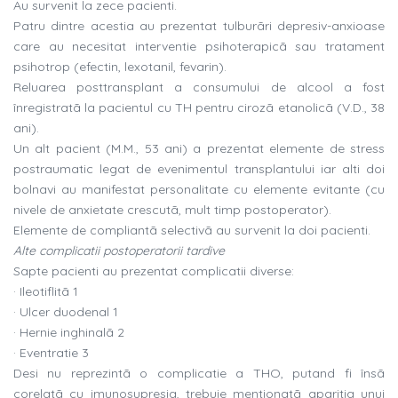
Au survenit la zece pacienti.
Patru dintre acestia au prezentat tulburãri depresiv-anxioase
care au necesitat interventie psihoterapicã sau tratament
psihotrop (efectin, lexotanil, fevarin).
Reluarea posttransplant a consumului de alcool a fost
înregistratã la pacientul cu TH pentru cirozã etanolicã (V.D., 38
ani).
Un alt pacient (M.M., 53 ani) a prezentat elemente de stress
postraumatic legat de evenimentul transplantului iar alti doi
bolnavi au manifestat personalitate cu elemente evitante (cu
nivele de anxietate crescutã, mult timp postoperator).
Elemente de compliantã selectivã au survenit la doi pacienti.
Alte complicatii postoperatorii tardive
Sapte pacienti au prezentat complicatii diverse:
· Ileotiflitã 1
· Ulcer duodenal 1
· Hernie inghinalã 2
· Eventratie 3
Desi nu reprezintã o complicatie a THO, putand fi însã
corelatã cu imunosupresia, trebuie mentionatã aparitia unui