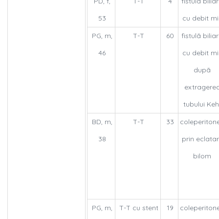
PD, f,
T-T
4
fistulã bilia
53
cu debit mi
PG, m,
T-T
60
fistulã bilia
46
cu debit mi
dupã
extragere
tubului Keh
BD, m,
T-T
33
coleperiton
38
prin eclata
bilom
PG, m,
T-T cu stent
19
coleperiton