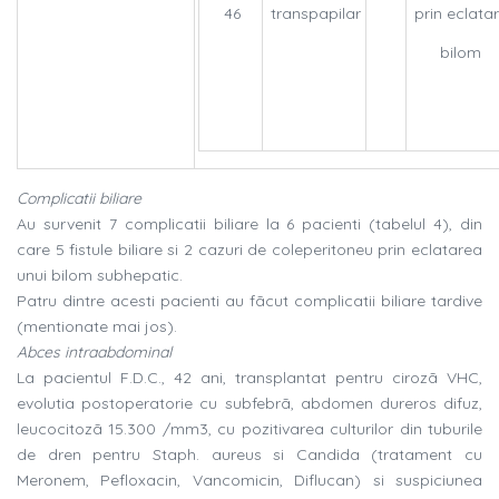
46
transpapilar
prin eclata
bilom
Complicatii biliare
Au survenit 7 complicatii biliare la 6 pacienti (tabelul 4), din
care 5 fistule biliare si 2 cazuri de coleperitoneu prin eclatarea
unui bilom subhepatic.
Patru dintre acesti pacienti au fãcut complicatii biliare tardive
(mentionate mai jos).
Abces intraabdominal
La pacientul F.D.C., 42 ani, transplantat pentru cirozã VHC,
evolutia postoperatorie cu subfebrã, abdomen dureros difuz,
leucocitozã 15.300 /mm3, cu pozitivarea culturilor din tuburile
de dren pentru Staph. aureus si Candida (tratament cu
Meronem, Pefloxacin, Vancomicin, Diflucan) si suspiciunea