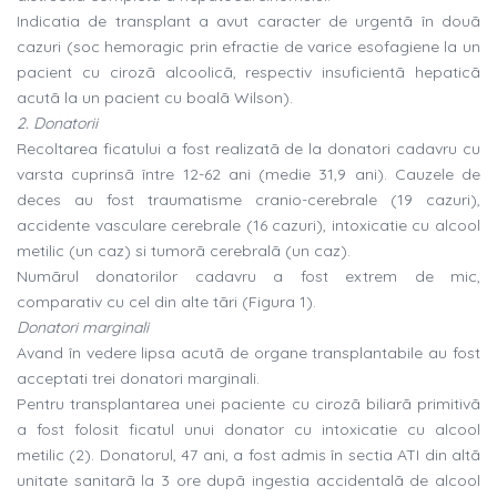
Indicatia de transplant a avut caracter de urgentã în douã
cazuri (soc hemoragic prin efractie de varice esofagiene la un
pacient cu cirozã alcoolicã, respectiv insuficientã hepaticã
acutã la un pacient cu boalã Wilson).
2. Donatorii
Recoltarea ficatului a fost realizatã de la donatori cadavru cu
varsta cuprinsã între 12-62 ani (medie 31,9 ani). Cauzele de
deces au fost traumatisme cranio-cerebrale (19 cazuri),
accidente vasculare cerebrale (16 cazuri), intoxicatie cu alcool
metilic (un caz) si tumorã cerebralã (un caz).
Numãrul donatorilor cadavru a fost extrem de mic,
comparativ cu cel din alte tãri (Figura 1).
Donatori marginali
Avand în vedere lipsa acutã de organe transplantabile au fost
acceptati trei donatori marginali.
Pentru transplantarea unei paciente cu cirozã biliarã primitivã
a fost folosit ficatul unui donator cu intoxicatie cu alcool
metilic (2). Donatorul, 47 ani, a fost admis în sectia ATI din altã
unitate sanitarã la 3 ore dupã ingestia accidentalã de alcool