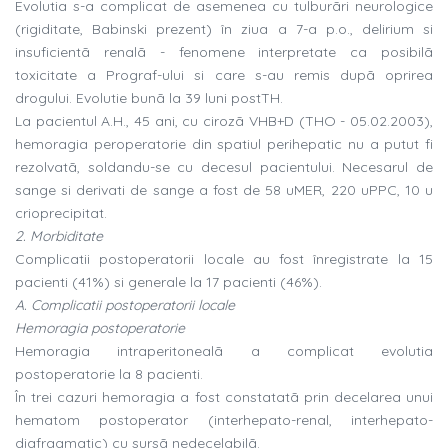
Evolutia s-a complicat de asemenea cu tulburãri neurologice
(rigiditate, Babinski prezent) în ziua a 7-a p.o., delirium si
insuficientã renalã - fenomene interpretate ca posibilã
toxicitate a Prograf-ului si care s-au remis dupã oprirea
drogului. Evolutie bunã la 39 luni postTH.
La pacientul A.H., 45 ani, cu cirozã VHB+D (THO - 05.02.2003),
hemoragia peroperatorie din spatiul perihepatic nu a putut fi
rezolvatã, soldandu-se cu decesul pacientului. Necesarul de
sange si derivati de sange a fost de 58 uMER, 220 uPPC, 10 u
crioprecipitat.
2. Morbiditate
Complicatii postoperatorii locale au fost înregistrate la 15
pacienti (41%) si generale la 17 pacienti (46%).
A. Complicatii postoperatorii locale
Hemoragia postoperatorie
Hemoragia intraperitonealã a complicat evolutia
postoperatorie la 8 pacienti.
În trei cazuri hemoragia a fost constatatã prin decelarea unui
hematom postoperator (interhepato-renal, interhepato-
diafragmatic) cu sursã nedecelabilã.