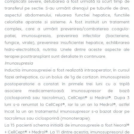
complicatii severe, detubarea a fost urmatã la scurt timp de
transferul pe sectie. S-au urmãrit drenajul pe tuburile de dren,
aspectul abdomenului, reluarea functiei hepatice, functiile
celorlalte aparate si sisteme. A fost instituit un tratament
complex, care a urmãrit prevenirea/combaterea coagulo-
patiei, imunosupresia, prevenirea infectiilor (bacteriene,
fungice, virale), prevenirea insuficientei hepatice, echilibrarea
hidro-electroliticã, nutritia. Unele dintre aceste aspecte ale
terapiei posttransplant sunt detaliate în continuare.
Imunosupresia
Inductia imunosupresiei a fost realizatã intraoperator, în cursul
fazei anhepatice, cu un bolus de 1g de cortizon. Imunosupresia
postoperatorie a constat în primele trei luni cu o triplã
asociere medicamentoasã: imunosupresor de bazã
(ciclosporinã sau tacrolimus), CellCept® si Medrol®. Dupa 3
luni s-a renuntat la CellCept®, iar la un an la Medrol®, astfel
încat la un an tratamentul imunosupresor s-a bazat doar pe
tacrolimus sau ciclosporinã (monoterapie).
La 15 pacienti schema initialã de imunosupresie a fost Neoral®
+ CellCept® + Medrol®. La 11 dintre acestia, imunosupresorul de