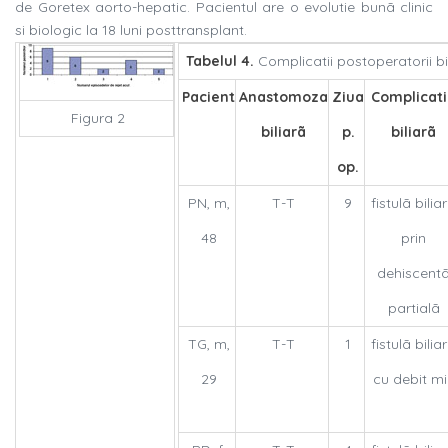
de Goretex aorto-hepatic. Pacientul are o evolutie bunã clinic
si biologic la 18 luni posttransplant.
Tabelul 4.
Complicatii postoperatorii bil
Pacient
Anastomoza
Ziua
Complicat
Figura 2
biliarã
p.
biliarã
op.
PN, m,
T-T
9
fistulã bilia
48
prin
dehiscent
partialã
TG, m,
T-T
1
fistulã bilia
29
cu debit mi