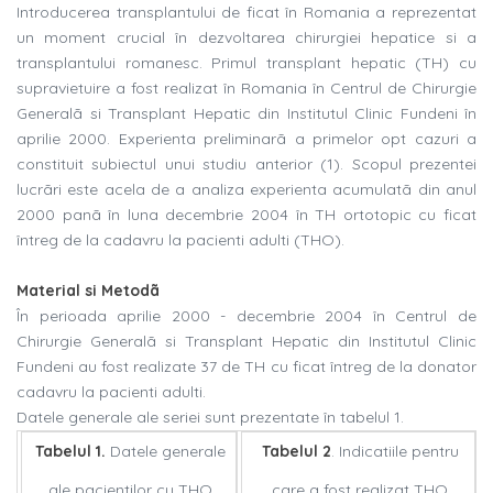
Introducerea transplantului de ficat în Romania a reprezentat
un moment crucial în dezvoltarea chirurgiei hepatice si a
transplantului romanesc. Primul transplant hepatic (TH) cu
supravietuire a fost realizat în Romania în Centrul de Chirurgie
Generalã si Transplant Hepatic din Institutul Clinic Fundeni în
aprilie 2000. Experienta preliminarã a primelor opt cazuri a
constituit subiectul unui studiu anterior (1). Scopul prezentei
lucrãri este acela de a analiza experienta acumulatã din anul
2000 panã în luna decembrie 2004 în TH ortotopic cu ficat
întreg de la cadavru la pacienti adulti (THO).
Material si Metodã
În perioada aprilie 2000 - decembrie 2004 în Centrul de
Chirurgie Generalã si Transplant Hepatic din Institutul Clinic
Fundeni au fost realizate 37 de TH cu ficat întreg de la donator
cadavru la pacienti adulti.
Datele generale ale seriei sunt prezentate în tabelul 1.
Tabelul 1.
Datele generale
Tabelul 2
. Indicatiile pentru
ale pacientilor cu THO
care a fost realizat THO