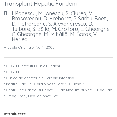
Transplant Hepatic Fundeni
I. Popescu, M. Ionescu, S. Ciurea, V.
Brasoveanu, D. Hrehoret, P. Sarbu-Boeti,
D. Pietrãreanu, S. Alexandrescu, D.
Tulbure, S. Bãilã, M. Croitoru, L. Gheorghe,
C. Gheorghe, M. Mihãilã, M. Boros, V.
Herlea
Articole Originale, No. 1, 2005
* CCGTH, Institutul Clinic Fundeni
* CCGTH
* Clinica de Anestezie si Terapie Intensivã
* Institutul de Boli Cardio-vasculare "CC Iliescu"
* Centrul de Gastro. si Hepat., Cl. de Med. Int. si Nefr., Cl. de Rad.
si Imag. Med., Dep. de Anat Pat
Introducere