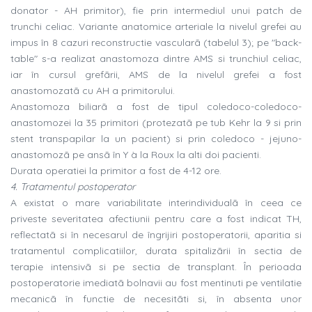
donator - AH primitor), fie prin intermediul unui patch de
trunchi celiac. Variante anatomice arteriale la nivelul grefei au
impus în 8 cazuri reconstructie vascularã (tabelul 3); pe "back-
table" s-a realizat anastomoza dintre AMS si trunchiul celiac,
iar în cursul grefãrii, AMS de la nivelul grefei a fost
anastomozatã cu AH a primitorului.
Anastomoza biliarã a fost de tipul coledoco-coledoco-
anastomozei la 35 primitori (protezatã pe tub Kehr la 9 si prin
stent transpapilar la un pacient) si prin coledoco - jejuno-
anastomozã pe ansã în Y à la Roux la alti doi pacienti.
Durata operatiei la primitor a fost de 4-12 ore.
4. Tratamentul postoperator
A existat o mare variabilitate interindividualã în ceea ce
priveste severitatea afectiunii pentru care a fost indicat TH,
reflectatã si în necesarul de îngrijiri postoperatorii, aparitia si
tratamentul complicatiilor, durata spitalizãrii în sectia de
terapie intensivã si pe sectia de transplant. În perioada
postoperatorie imediatã bolnavii au fost mentinuti pe ventilatie
mecanicã în functie de necesitãti si, în absenta unor