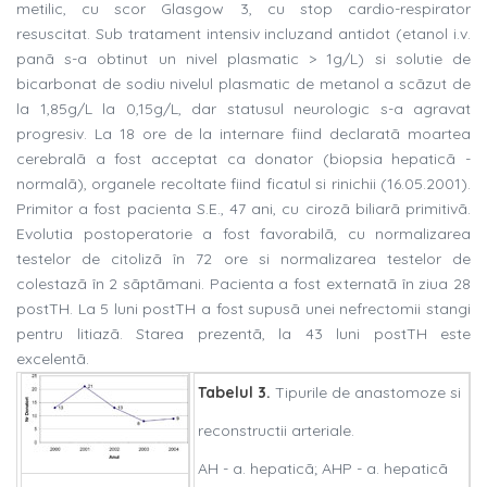
metilic, cu scor Glasgow 3, cu stop cardio-respirator
resuscitat. Sub tratament intensiv incluzand antidot (etanol i.v.
panã s-a obtinut un nivel plasmatic > 1g/L) si solutie de
bicarbonat de sodiu nivelul plasmatic de metanol a scãzut de
la 1,85g/L la 0,15g/L, dar statusul neurologic s-a agravat
progresiv. La 18 ore de la internare fiind declaratã moartea
cerebralã a fost acceptat ca donator (biopsia hepaticã -
normalã), organele recoltate fiind ficatul si rinichii (16.05.2001).
Primitor a fost pacienta S.E., 47 ani, cu cirozã biliarã primitivã.
Evolutia postoperatorie a fost favorabilã, cu normalizarea
testelor de citolizã în 72 ore si normalizarea testelor de
colestazã în 2 sãptãmani. Pacienta a fost externatã în ziua 28
postTH. La 5 luni postTH a fost supusã unei nefrectomii stangi
pentru litiazã. Starea prezentã, la 43 luni postTH este
excelentã.
Tabelul 3.
Tipurile de anastomoze si
reconstructii arteriale.
AH - a. hepaticã; AHP - a. hepaticã