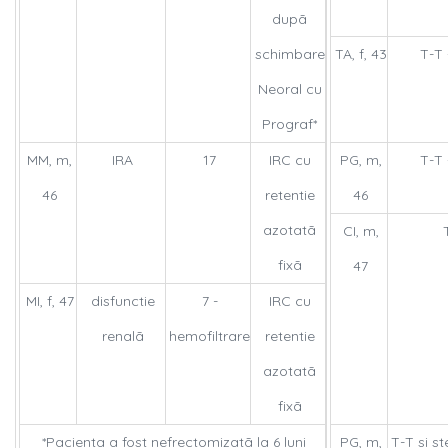
dupã
schimbare
TA, f, 43
T-T 
Neoral cu
Prograf*
MM, m,
IRA
17
IRC cu
PG, m,
T-T 
46
retentie
46
azotatã
CI, m,
fixã
47
MI, f, 47
disfunctie
7 -
IRC cu
renalã
hemofiltrare
retentie
azotatã
fixã
*Pacienta a fost nefrectomizatã la 6 luni
PG, m,
T-T si st