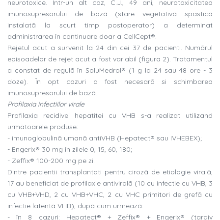
neurotoxice. Într-un alt caz, C.J., 49 ani, neurotoxicitatea
imunosupresorului de bazã (stare vegetativã spasticã
instalatã la scurt timp postoperator) a determinat
administrarea în continuare doar a CellCept®.
Rejetul acut a survenit la 24 din cei 37 de pacienti. Numãrul
episoadelor de rejet acut a fost variabil (figura 2). Tratamentul
a constat de regulã în SoluMedrol® (1 g la 24 sau 48 ore - 3
doze). În opt cazuri a fost necesarã si schimbarea
imunosupresorului de bazã.
Profilaxia infectiilor virale
Profilaxia recidivei hepatitei cu VHB s-a realizat utilizand
urmãtoarele produse:
- imunoglobulinã umanã antiVHB (Hepatect® sau IVHEBEX);
- Engerix® 30 mg în zilele 0, 15, 60, 180;
- Zeffix® 100-200 mg pe zi.
Dintre pacientii transplantati pentru cirozã de etiologie viralã,
17 au beneficiat de profilaxie antiviralã (10 cu infectie cu VHB, 3
cu VHB+VHD, 2 cu VHB+VHC, 2 cu VHC primitori de grefã cu
infectie latentã VHB), dupã cum urmeazã:
- în 8 cazuri: Hepatect® + Zeffix® + Engerix® (tardiv