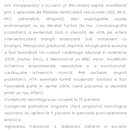
ore. Intraoperator a survenit un IMA antero-septal, manifestat
prin 2 episoade de fibrilatie ventricularã resuscitate (SEE, MCE,
MCI, adrenalinã, atropinã), desi investigatiile uzuale
pretransplant nu au decelat factori de risc. Coronarografia
postinfarct a evidentiat însã o stenozã de 40% pe artera
interventricularã stangã anterioarã. Sub tratament cu
Enalapril, Metoprolol, preductal, aspirinã, nitroglicerinã evolutia
a fost favorabilã. Un consult cardiologic efectuat în noiembrie
2003 (Holter, EKG) a demonstrat un BRD minor, modificãri
ischemice anterolaterale neevolutive si a concluzionat:
cardiopatie ischemicã cronicã, IMA sechelar, anginã
postinfarct, HTA esentialã formã moderatã. Evolutia a fost
favorabilã panã în aprilie 2004, cand pacientul a decedat
printr-un nou infarct.
Complicatii neurologice au survenit la 10 pacienti.
Complicatii psihiatrice singulare (fãrã simptome neurologice
asociate) au apãrut la 5 pacienti în perioada post-operatorie
precoce.
Agravarea tranzitorie a diabetului zaharat a survenit