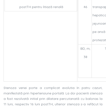
postTH pentru litiazã renalã
46
transpap
hepatico
jejunoa
pe ansã 
protezat
BD, m,
38
Stenoza venei porte a complicat evolutia în patru cazuri,
manifestatã prin hipertensiune portalã. La doi pacienti stenoza
a fost rezolvatã initial prin dilatare percutanatã cu balonas la
11 luni, respectiv 16 luni postTH; ulterior stenoza s-a refãcut la