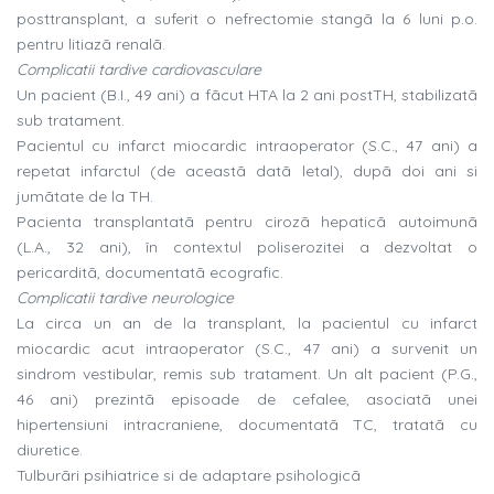
posttransplant, a suferit o nefrectomie stangã la 6 luni p.o.
pentru litiazã renalã.
Complicatii tardive cardiovasculare
Un pacient (B.I., 49 ani) a fãcut HTA la 2 ani postTH, stabilizatã
sub tratament.
Pacientul cu infarct miocardic intraoperator (S.C., 47 ani) a
repetat infarctul (de aceastã datã letal), dupã doi ani si
jumãtate de la TH.
Pacienta transplantatã pentru cirozã hepaticã autoimunã
(L.A., 32 ani), în contextul poliserozitei a dezvoltat o
pericarditã, documentatã ecografic.
Complicatii tardive neurologice
La circa un an de la transplant, la pacientul cu infarct
miocardic acut intraoperator (S.C., 47 ani) a survenit un
sindrom vestibular, remis sub tratament. Un alt pacient (P.G.,
46 ani) prezintã episoade de cefalee, asociatã unei
hipertensiuni intracraniene, documentatã TC, tratatã cu
diuretice.
Tulburãri psihiatrice si de adaptare psihologicã