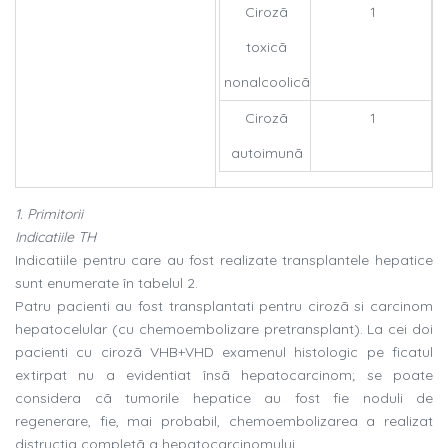
Cirozã
1
toxicã
nonalcoolicã
Cirozã
1
autoimunã
1. Primitorii
Indicatiile TH
Indicatiile pentru care au fost realizate transplantele hepatice
sunt enumerate în tabelul 2.
Patru pacienti au fost transplantati pentru cirozã si carcinom
hepatocelular (cu chemoembolizare pretransplant). La cei doi
pacienti cu cirozã VHB+VHD examenul histologic pe ficatul
extirpat nu a evidentiat însã hepatocarcinom; se poate
considera cã tumorile hepatice au fost fie noduli de
regenerare, fie, mai probabil, chemoembolizarea a realizat
distructia completã a hepatocarcinomului.