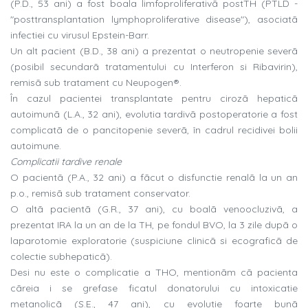
(P.D., 53 ani) a fost boala limfoproliferativã postTH (PTLD -
"posttransplantation lymphoproliferative disease"), asociatã
infectiei cu virusul Epstein-Barr.
Un alt pacient (B.D., 38 ani) a prezentat o neutropenie severã
(posibil secundarã tratamentului cu Interferon si Ribavirin),
remisã sub tratament cu Neupogen®.
În cazul pacientei transplantate pentru cirozã hepaticã
autoimunã (L.A., 32 ani), evolutia tardivã postoperatorie a fost
complicatã de o pancitopenie severã, în cadrul recidivei bolii
autoimune.
Complicatii tardive renale
O pacientã (P.A., 32 ani) a fãcut o disfunctie renalã la un an
p.o., remisã sub tratament conservator.
O altã pacientã (G.R., 37 ani), cu boalã venoocluzivã, a
prezentat IRA la un an de la TH, pe fondul BVO, la 3 zile dupã o
laparotomie exploratorie (suspiciune clinicã si ecograficã de
colectie subhepaticã).
Desi nu este o complicatie a THO, mentionãm cã pacienta
cãreia i se grefase ficatul donatorului cu intoxicatie
metanolicã (S.E., 47 ani), cu evolutie foarte bunã