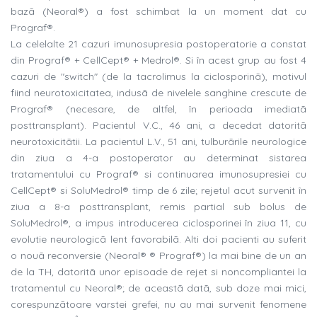
bazã (Neoral®) a fost schimbat la un moment dat cu
Prograf®.
La celelalte 21 cazuri imunosupresia postoperatorie a constat
din Prograf® + CellCept® + Medrol®. Si în acest grup au fost 4
cazuri de "switch" (de la tacrolimus la ciclosporinã), motivul
fiind neurotoxicitatea, indusã de nivelele sanghine crescute de
Prograf® (necesare, de altfel, în perioada imediatã
posttransplant). Pacientul V.C., 46 ani, a decedat datoritã
neurotoxicitãtii. La pacientul L.V., 51 ani, tulburãrile neurologice
din ziua a 4-a postoperator au determinat sistarea
tratamentului cu Prograf® si continuarea imunosupresiei cu
CellCept® si SoluMedrol® timp de 6 zile; rejetul acut survenit în
ziua a 8-a posttransplant, remis partial sub bolus de
SoluMedrol®, a impus introducerea ciclosporinei în ziua 11, cu
evolutie neurologicã lent favorabilã. Alti doi pacienti au suferit
o nouã reconversie (Neoral® ® Prograf®) la mai bine de un an
de la TH, datoritã unor episoade de rejet si noncompliantei la
tratamentul cu Neoral®; de aceastã datã, sub doze mai mici,
corespunzãtoare varstei grefei, nu au mai survenit fenomene