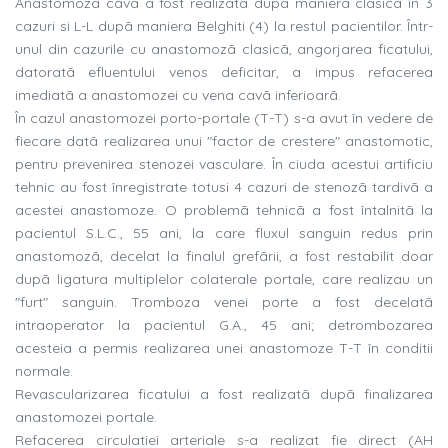
Anastomoza cavã a fost realizatã dupã maniera clasicã în 3
cazuri si L-L dupã maniera Belghiti (4) la restul pacientilor. Într-
unul din cazurile cu anastomozã clasicã, angorjarea ficatului,
datoratã efluentului venos deficitar, a impus refacerea
imediatã a anastomozei cu vena cavã inferioarã.
În cazul anastomozei porto-portale (T-T) s-a avut în vedere de
fiecare datã realizarea unui "factor de crestere" anastomotic,
pentru prevenirea stenozei vasculare. În ciuda acestui artificiu
tehnic au fost înregistrate totusi 4 cazuri de stenozã tardivã a
acestei anastomoze. O problemã tehnicã a fost întalnitã la
pacientul S.L.C., 55 ani, la care fluxul sanguin redus prin
anastomozã, decelat la finalul grefãrii, a fost restabilit doar
dupã ligatura multiplelor colaterale portale, care realizau un
"furt" sanguin. Tromboza venei porte a fost decelatã
intraoperator la pacientul G.A., 45 ani; detrombozarea
acesteia a permis realizarea unei anastomoze T-T în conditii
normale.
Revascularizarea ficatului a fost realizatã dupã finalizarea
anastomozei portale.
Refacerea circulatiei arteriale s-a realizat fie direct (AH