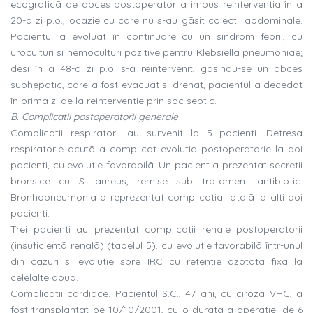
ecograficã de abces postoperator a impus reinterventia în a
20-a zi p.o., ocazie cu care nu s-au gãsit colectii abdominale.
Pacientul a evoluat în continuare cu un sindrom febril, cu
uroculturi si hemoculturi pozitive pentru Klebsiella pneumoniae;
desi în a 48-a zi p.o. s-a reintervenit, gãsindu-se un abces
subhepatic, care a fost evacuat si drenat, pacientul a decedat
în prima zi de la reinterventie prin soc septic.
B. Complicatii postoperatorii generale
Complicatii respiratorii au survenit la 5 pacienti. Detresa
respiratorie acutã a complicat evolutia postoperatorie la doi
pacienti, cu evolutie favorabilã. Un pacient a prezentat secretii
bronsice cu S. aureus, remise sub tratament antibiotic.
Bronhopneumonia a reprezentat complicatia fatalã la alti doi
pacienti.
Trei pacienti au prezentat complicatii renale postoperatorii
(insuficientã renalã) (tabelul 5), cu evolutie favorabilã într-unul
din cazuri si evolutie spre IRC cu retentie azotatã fixã la
celelalte douã.
Complicatii cardiace. Pacientul S.C., 47 ani, cu cirozã VHC, a
fost transplantat pe 10/10/2001, cu o duratã a operatiei de 6