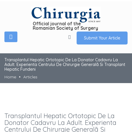
Official journal of the
Romanian Society of Surgery
Submit Your Article
Transplantul Hepatic Ortotopic De La Donator Cadavru La
Adult. Experienta Centrului De Chirurgie Generalã Si Transplant
Hepatic Fundeni
Home
Articles
Transplantul Hepatic Ortotopic De La
Donator Cadavru La Adult. Experienta
Centrului De Chirurgie Generalã Si