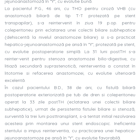
jejunoanastomozã în "Y", cu evolutie bunã.
La pacientul P.G., 46 ani, cu THO pentru cirozã VHB (cu
anastomozã biliarã de tip T-T protezatã pe stent
transpapilar), s-a reintervenit în ziua 19 p.op. pentru
coleperitoneu prin eclatarea unei colectii biliare subhepatice
(dehiscentã la nivelul anastomozei biliare) si s-a practicat
hepatico-jejunoanastomozã pe ansã în "Y", protezatã pe stent,
cu evolutie postoperatorie simplã. La 31 luni postTH s-a
reinter-venit pentru stenoza anastomozei bilio-digestive, cu
litiazã secundarã suprastenoticã; reinterventia a constat în
litotomie si refacerea anastomozei, cu evolutie ulterioarã
excelentã.
În cazul pacientului B.D., 38 de ani, cu fistulã biliarã
postoperatorie exteriorizatã pe tub de dren si coleperitoneu
operat la 33 zile postTH (eclatarea unei colectii biliare
subhepatice), urmat de persistenta fistulei biliare si stenozã,
survenitã la trei luni posttransplant, s-a tentat initial rezolvarea
acesteia prin montarea unui stent endoscopic. Ineficienta
stentului a impus reinterventia, cu practicarea unei hepatico-
jejunoanastomoze pe ansã în "Y", cu evolutie favorabilã.