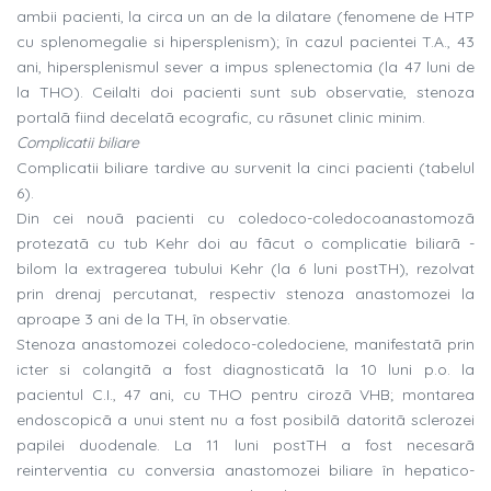
ambii pacienti, la circa un an de la dilatare (fenomene de HTP
cu splenomegalie si hipersplenism); în cazul pacientei T.A., 43
ani, hipersplenismul sever a impus splenectomia (la 47 luni de
la THO). Ceilalti doi pacienti sunt sub observatie, stenoza
portalã fiind decelatã ecografic, cu rãsunet clinic minim.
Complicatii biliare
Complicatii biliare tardive au survenit la cinci pacienti (tabelul
6).
Din cei nouã pacienti cu coledoco-coledocoanastomozã
protezatã cu tub Kehr doi au fãcut o complicatie biliarã -
bilom la extragerea tubului Kehr (la 6 luni postTH), rezolvat
prin drenaj percutanat, respectiv stenoza anastomozei la
aproape 3 ani de la TH, în observatie.
Stenoza anastomozei coledoco-coledociene, manifestatã prin
icter si colangitã a fost diagnosticatã la 10 luni p.o. la
pacientul C.I., 47 ani, cu THO pentru cirozã VHB; montarea
endoscopicã a unui stent nu a fost posibilã datoritã sclerozei
papilei duodenale. La 11 luni postTH a fost necesarã
reinterventia cu conversia anastomozei biliare în hepatico-