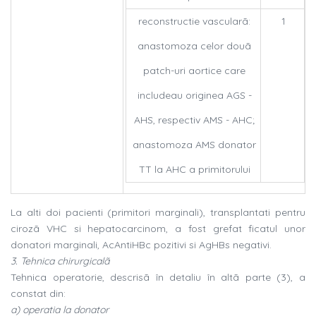
reconstructie vascularã:
1
anastomoza celor douã
patch-uri aortice care
includeau originea AGS -
AHS, respectiv AMS - AHC;
anastomoza AMS donator
TT la AHC a primitorului
La alti doi pacienti (primitori marginali), transplantati pentru
cirozã VHC si hepatocarcinom, a fost grefat ficatul unor
donatori marginali, AcAntiHBc pozitivi si AgHBs negativi.
3. Tehnica chirurgicalã
Tehnica operatorie, descrisã în detaliu în altã parte (3), a
constat din:
a) operatia la donator