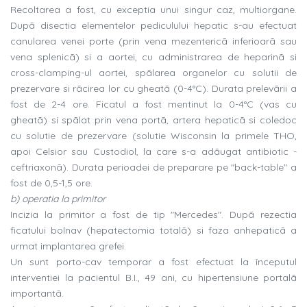
Recoltarea a fost, cu exceptia unui singur caz, multiorgane.
Dupã disectia elementelor pediculului hepatic s-au efectuat
canularea venei porte (prin vena mezentericã inferioarã sau
vena splenicã) si a aortei, cu administrarea de heparinã si
cross-clamping-ul aortei, spãlarea organelor cu solutii de
prezervare si rãcirea lor cu gheatã (0-4°C). Durata prelevãrii a
fost de 2-4 ore. Ficatul a fost mentinut la 0-4°C (vas cu
gheatã) si spãlat prin vena portã, artera hepaticã si coledoc
cu solutie de prezervare (solutie Wisconsin la primele THO,
apoi Celsior sau Custodiol, la care s-a adãugat antibiotic -
ceftriaxonã). Durata perioadei de preparare pe "back-table" a
fost de 0,5-1,5 ore.
b) operatia la primitor
Incizia la primitor a fost de tip "Mercedes". Dupã rezectia
ficatului bolnav (hepatectomia totalã) si faza anhepaticã a
urmat implantarea grefei.
Un sunt porto-cav temporar a fost efectuat la începutul
interventiei la pacientul B.I., 49 ani, cu hipertensiune portalã
importantã.