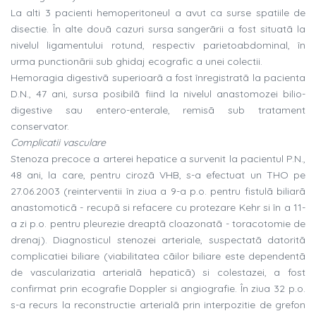
La alti 3 pacienti hemoperitoneul a avut ca surse spatiile de
disectie. În alte douã cazuri sursa sangerãrii a fost situatã la
nivelul ligamentului rotund, respectiv parietoabdominal, în
urma punctionãrii sub ghidaj ecografic a unei colectii.
Hemoragia digestivã superioarã a fost înregistratã la pacienta
D.N., 47 ani, sursa posibilã fiind la nivelul anastomozei bilio-
digestive sau entero-enterale, remisã sub tratament
conservator.
Complicatii vasculare
Stenoza precoce a arterei hepatice a survenit la pacientul P.N.,
48 ani, la care, pentru cirozã VHB, s-a efectuat un THO pe
27.06.2003 (reinterventii în ziua a 9-a p.o. pentru fistulã biliarã
anastomoticã - recupã si refacere cu protezare Kehr si în a 11-
a zi p.o. pentru pleurezie dreaptã cloazonatã - toracotomie de
drenaj). Diagnosticul stenozei arteriale, suspectatã datoritã
complicatiei biliare (viabilitatea cãilor biliare este dependentã
de vascularizatia arterialã hepaticã) si colestazei, a fost
confirmat prin ecografie Doppler si angiografie. În ziua 32 p.o.
s-a recurs la reconstructie arterialã prin interpozitie de grefon