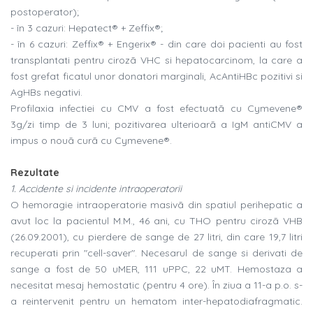
postoperator);
- în 3 cazuri: Hepatect® + Zeffix®;
- în 6 cazuri: Zeffix® + Engerix® - din care doi pacienti au fost
transplantati pentru cirozã VHC si hepatocarcinom, la care a
fost grefat ficatul unor donatori marginali, AcAntiHBc pozitivi si
AgHBs negativi.
Profilaxia infectiei cu CMV a fost efectuatã cu Cymevene®
3g/zi timp de 3 luni; pozitivarea ulterioarã a IgM antiCMV a
impus o nouã curã cu Cymevene®.
Rezultate
1. Accidente si incidente intraoperatorii
O hemoragie intraoperatorie masivã din spatiul perihepatic a
avut loc la pacientul M.M., 46 ani, cu THO pentru cirozã VHB
(26.09.2001), cu pierdere de sange de 27 litri, din care 19,7 litri
recuperati prin "cell-saver". Necesarul de sange si derivati de
sange a fost de 50 uMER, 111 uPPC, 22 uMT. Hemostaza a
necesitat mesaj hemostatic (pentru 4 ore). În ziua a 11-a p.o. s-
a reintervenit pentru un hematom inter-hepatodiafragmatic.