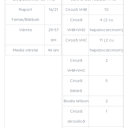
Raport
16/21
Cirozã VHB
10
Femei/Bãrbati
Cirozã
4 (2 cu
Vârsta
29-57
VHB+VHD
hepatocarcinom)
ani
Cirozã VHC
11 (2 cu
Media vârstei
46 ani
hepatocarcinom)
Cirozã
2
VHB+VHC
Cirozã
5
biliarã
Boala Wilson
2
Cirozã
1
alcoolicã