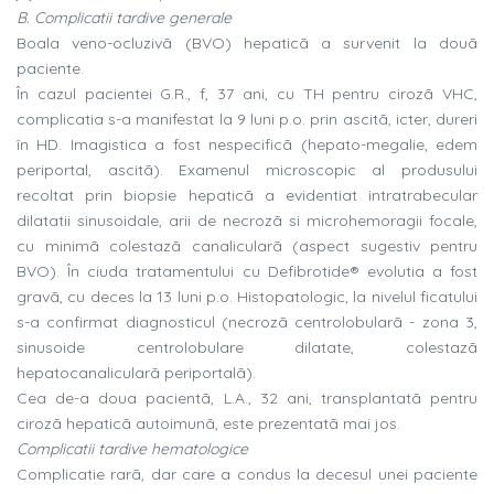
B. Complicatii tardive generale
Boala veno-ocluzivã (BVO) hepaticã a survenit la douã
paciente.
În cazul pacientei G.R., f, 37 ani, cu TH pentru cirozã VHC,
complicatia s-a manifestat la 9 luni p.o. prin ascitã, icter, dureri
în HD. Imagistica a fost nespecificã (hepato-megalie, edem
periportal, ascitã). Examenul microscopic al produsului
recoltat prin biopsie hepaticã a evidentiat intratrabecular
dilatatii sinusoidale, arii de necrozã si microhemoragii focale,
cu minimã colestazã canalicularã (aspect sugestiv pentru
BVO). În ciuda tratamentului cu Defibrotide® evolutia a fost
gravã, cu deces la 13 luni p.o. Histopatologic, la nivelul ficatului
s-a confirmat diagnosticul (necrozã centrolobularã - zona 3,
sinusoide centrolobulare dilatate, colestazã
hepatocanalicularã periportalã).
Cea de-a doua pacientã, L.A., 32 ani, transplantatã pentru
cirozã hepaticã autoimunã, este prezentatã mai jos.
Complicatii tardive hematologice
Complicatie rarã, dar care a condus la decesul unei paciente