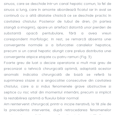
sinuos, care se deschide într-un canal hepatic comun, la fel de
sinuos si lung, care în amonte abordeazã ficatul iar în aval se
continuã cu o altã dilatatie chisticã ce se deschide practic în
cavitatea chistului. Posterior de tubul de dren, (în partea
stangã a imaginii), apare un artefact datoritã unor pierderi de
substantã opacã peritubulare, fãrã a avea vreun
corespondent morfologic. In rest, se remarcã absenta unei
convergente normale si a bifurcatiei canalelor hepatice,
precum si un canal hepatic alungit care prelua distributia unei
convergente atipice etajate cu patru ramuri (Fig. 3).
Foarte greu de luat o decizie operatorie si mult mai greu de
preconizat o tehnicã chirurgicalã optimã, adaptatã acestor
anomalii. Indicatia chirurgicalã de bazã se referã la
suprimarea stazei si a angiocolitei consecutive din cavitatea
chistului, care a si indus fenomenele grave obstructive si
septice cu risc vital din momentul internãrii, precum si implicit
la restabilirea optimã a fluxului biliar normal.
Am reintervenit chirurgical, printr-o incizie iterativã, la 18 zile de
la precedenta interventie, dupã retrocedarea fenomenelor