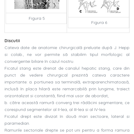
Figura 5
Figura 6
Discutii
Cateva date de anatomie chirurgicalã preluate dupã J. Hepp
si colab., ne vor permite sã stabilim tipul morfologic al
convergentei biliare în cazul nostru.
Ficatul stang este drenat de canalul hepatic stang, care din
punct de vedere chirurgical prezintã cateva caractere
importante: a. portiunea sa terminalã, extraparenchimatoasã,
inclusã în placa hilarã este remarcabilã prin lungime, traiect
orizontalizat si constantã, fiind mai usor de abordat;
b. cãtre aceastã ramurã converg trei rãdãcini segmentare, ce
corespund segmentelor al II-lea, al III-lea si al IV-lea.
Ficatul drept este divizat în douã mari sectoare, lateral si
paramedian.
Ramurile sectoriale drepte se pot uni pentru a forma ramura