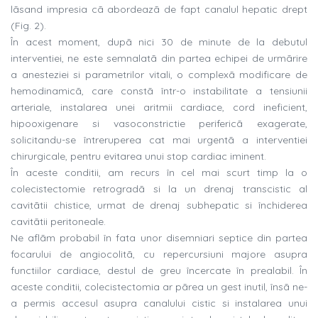
lãsand impresia cã abordeazã de fapt canalul hepatic drept
(Fig. 2).
În acest moment, dupã nici 30 de minute de la debutul
interventiei, ne este semnalatã din partea echipei de urmãrire
a anesteziei si parametrilor vitali, o complexã modificare de
hemodinamicã, care constã într-o instabilitate a tensiunii
arteriale, instalarea unei aritmii cardiace, cord ineficient,
hipooxigenare si vasoconstrictie perifericã exagerate,
solicitandu-se întreruperea cat mai urgentã a interventiei
chirurgicale, pentru evitarea unui stop cardiac iminent.
În aceste conditii, am recurs în cel mai scurt timp la o
colecistectomie retrogradã si la un drenaj transcistic al
cavitãtii chistice, urmat de drenaj subhepatic si închiderea
cavitãtii peritoneale.
Ne aflãm probabil în fata unor disemniari septice din partea
focarului de angiocolitã, cu repercursiuni majore asupra
functiilor cardiace, destul de greu încercate în prealabil. În
aceste conditii, colecistectomia ar pãrea un gest inutil, însã ne-
a permis accesul asupra canalului cistic si instalarea unui