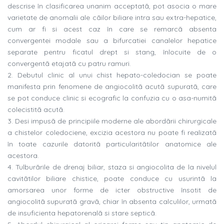
descrise în clasificarea unanim acceptatã, pot asocia o mare
varietate de anomalii ale cãilor biliare intra sau extra-hepatice,
cum ar fi si acest caz în care se remarcã absenta
convergentei modale sau a bifurcatiei canalelor hepatice
separate pentru ficatul drept si stang, înlocuite de o
convergentã etajatã cu patru ramuri.
2. Debutul clinic al unui chist hepato-coledocian se poate
manifesta prin fenomene de angiocolitã acutã supuratã, care
se pot conduce clinic si ecografic la confuzia cu o asa-numitã
colecistitã acutã.
3. Desi impusã de principiile moderne ale abordãrii chirurgicale
a chistelor coledociene, excizia acestora nu poate fi realizatã
în toate cazurile datoritã particularitãtilor anatomice ale
acestora.
4. Tulburãrile de drenaj biliar, staza si angiocolita de la nivelul
cavitãtilor biliare chistice, poate conduce cu usurintã la
amorsarea unor forme de icter obstructive însotit de
angiocolitã supuratã gravã, chiar în absenta calculilor, urmatã
de insuficienta hepatorenalã si stare septicã.