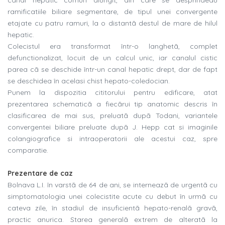
canal hepatic comun alungit, din care se desprindeau
ramificatiile biliare segmentare, de tipul unei convergente
etajate cu patru ramuri, la o distantã destul de mare de hilul
hepatic.
Colecistul era transformat într-o langhetã, complet
defunctionalizat, locuit de un calcul unic, iar canalul cistic
parea cã se deschide într-un canal hepatic drept, dar de fapt
se deschidea în acelasi chist hepato-coledocian.
Punem la dispozitia cititorului pentru edificare, atat
prezentarea schematicã a fiecãrui tip anatomic descris în
clasificarea de mai sus, preluatã dupã Todani, variantele
convergentei biliare preluate dupã J. Hepp cat si imaginile
colangiografice si intraoperatorii ale acestui caz, spre
comparatie.
Prezentare de caz
Bolnava L.I. în varstã de 64 de ani, se interneazã de urgentã cu
simptomatologia unei colecistite acute cu debut în urmã cu
cateva zile, în stadiul de insuficientã hepato-renalã gravã,
practic anurica. Starea generalã extrem de alteratã la