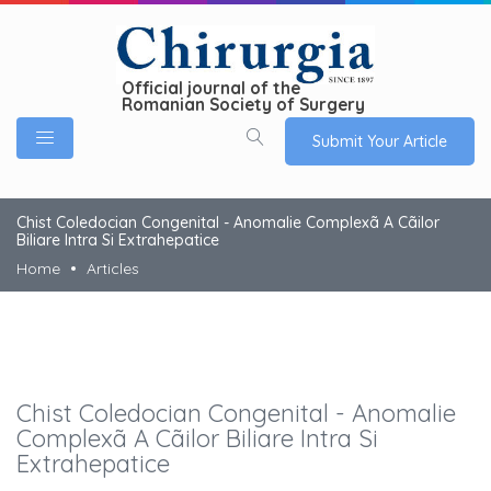
Official journal of the
Romanian Society of Surgery
Submit Your Article
Chist Coledocian Congenital - Anomalie Complexã A Cãilor
Biliare Intra Si Extrahepatice
Home
Articles
Chist Coledocian Congenital - Anomalie
Complexã A Cãilor Biliare Intra Si
Extrahepatice