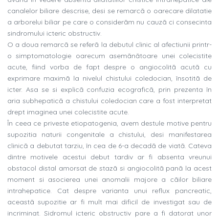
canalelor biliare descrise, desi se remarcã o oarecare dilatatie
a arborelui biliar pe care o considerãm nu cauzã ci consecinta
sindromului icteric obstructiv.
O a doua remarcã se referã la debutul clinic al afectiunii printr-
o simptomatologie oarecum asemãnãtoare unei colecistite
acute, fiind vorba de fapt despre o angiocolitã acutã cu
exprimare maximã la nivelul chistului coledocian, însotitã de
icter. Asa se si explicã confuzia ecograficã, prin prezenta în
aria subhepaticã a chistului coledocian care a fost interpretat
drept imaginea unei colecistite acute.
În ceea ce priveste etiopatogenia, avem destule motive pentru
supozitia naturii congenitale a chistului, desi manifestarea
clinicã a debutat tarziu, în cea de 6-a decadã de viatã. Cateva
dintre motivele acestui debut tardiv ar fi absenta vreunui
obstacol distal amorsat de stazã si angiocolitã panã la acest
moment si asocierea unei anomalii majore a cãilor biliare
intrahepatice. Cat despre varianta unui reflux pancreatic,
aceastã supozitie ar fi mult mai dificil de investigat sau de
incriminat. Sidromul icteric obstructiv pare a fi datorat unor