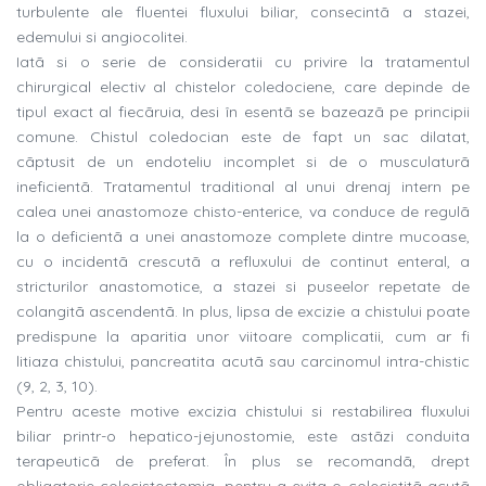
turbulente ale fluentei fluxului biliar, consecintã a stazei,
edemului si angiocolitei.
Iatã si o serie de consideratii cu privire la tratamentul
chirurgical electiv al chistelor coledociene, care depinde de
tipul exact al fiecãruia, desi în esentã se bazeazã pe principii
comune. Chistul coledocian este de fapt un sac dilatat,
cãptusit de un endoteliu incomplet si de o musculaturã
ineficientã. Tratamentul traditional al unui drenaj intern pe
calea unei anastomoze chisto-enterice, va conduce de regulã
la o deficientã a unei anastomoze complete dintre mucoase,
cu o incidentã crescutã a refluxului de continut enteral, a
stricturilor anastomotice, a stazei si puseelor repetate de
colangitã ascendentã. In plus, lipsa de excizie a chistului poate
predispune la aparitia unor viitoare complicatii, cum ar fi
litiaza chistului, pancreatita acutã sau carcinomul intra-chistic
(9, 2, 3, 10).
Pentru aceste motive excizia chistului si restabilirea fluxului
biliar printr-o hepatico-jejunostomie, este astãzi conduita
terapeuticã de preferat. În plus se recomandã, drept