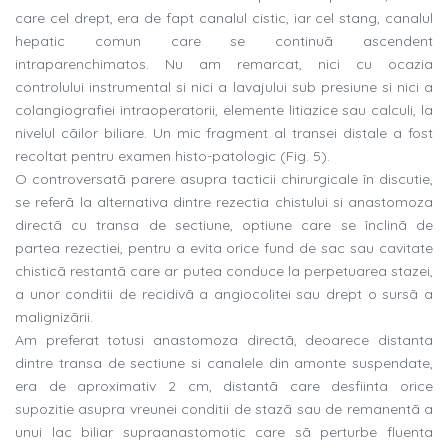
care cel drept, era de fapt canalul cistic, iar cel stang, canalul
hepatic comun care se continuã ascendent
intraparenchimatos. Nu am remarcat, nici cu ocazia
controlului instrumental si nici a lavajului sub presiune si nici a
colangiografiei intraoperatorii, elemente litiazice sau calculi, la
nivelul cãilor biliare. Un mic fragment al transei distale a fost
recoltat pentru examen histo-patologic (Fig. 5).
O controversatã parere asupra tacticii chirurgicale în discutie,
se referã la alternativa dintre rezectia chistului si anastomoza
directã cu transa de sectiune, optiune care se înclinã de
partea rezectiei, pentru a evita orice fund de sac sau cavitate
chisticã restantã care ar putea conduce la perpetuarea stazei,
a unor conditii de recidivã a angiocolitei sau drept o sursã a
malignizãrii.
Am preferat totusi anastomoza directã, deoarece distanta
dintre transa de sectiune si canalele din amonte suspendate,
era de aproximativ 2 cm, distantã care desfiinta orice
supozitie asupra vreunei conditii de stazã sau de remanentã a
unui lac biliar supraanastomotic care sã perturbe fluenta