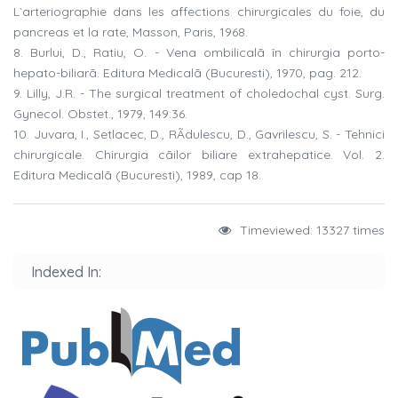
L`arteriographie dans les affections chirurgicales du foie, du
pancreas et la rate, Masson, Paris, 1968.
8. Burlui, D., Ratiu, O. - Vena ombilicalã în chirurgia porto-
hepato-biliarã. Editura Medicalã (Bucuresti), 1970, pag. 212.
9. Lilly, J.R. - The surgical treatment of choledochal cyst. Surg.
Gynecol. Obstet., 1979, 149:36.
10. Juvara, I., Setlacec, D., RÃdulescu, D., Gavrilescu, S. - Tehnici
chirurgicale. Chirurgia cãilor biliare extrahepatice. Vol. 2.
Editura Medicalã (Bucuresti), 1989, cap 18.
Timeviewed: 13327 times
Indexed In: