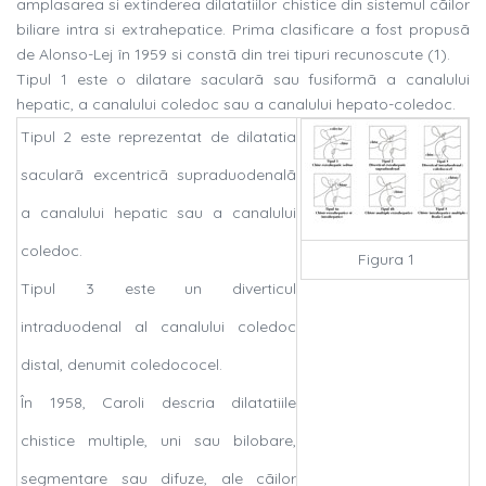
amplasarea si extinderea dilatatiilor chistice din sistemul cãilor
biliare intra si extrahepatice. Prima clasificare a fost propusã
de Alonso-Lej în 1959 si constã din trei tipuri recunoscute (1).
Tipul 1 este o dilatare sacularã sau fusiformã a canalului
hepatic, a canalului coledoc sau a canalului hepato-coledoc.
Tipul 2 este reprezentat de dilatatia
sacularã excentricã supraduodenalã
a canalului hepatic sau a canalului
coledoc.
Figura 1
Tipul 3 este un diverticul
intraduodenal al canalului coledoc
distal, denumit coledococel.
În 1958, Caroli descria dilatatiile
chistice multiple, uni sau bilobare,
segmentare sau difuze, ale cãilor