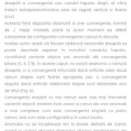
dreaptã a convergentei sau canalul hepatic drept, al cãrui
traiect extraparenchimatos este de regulã vertical si foarte
scurt.
Aceasta fiind dispozitia obisnuitã a unei convergente, numitã
de J. Hepp modalã, panã la acest moment ea diferã
substantial de configuratia convergentei cazului în discutie.
Acelasi autor aratã cã fiecare rãdãcinã sectorialã dreaptã se
poate deschide separat în trunchiul canalului hepatic,
constituind variante atipice sau anomalii ale convergentei
biliare (5, 6, 7, 8). În aceste cazuri, nu existã anatomic o ramurã
dreaptã, ci o convergentã trifurcatã dacã orificiile celor douã
ramuri drepte sunt foarte apropiate sau o convergentã
etajatã dacã orificiile rãdãcinilor drepte sunt distantate unul
de altul (Fig. 6).
Convergenta etajatã cu trei ramuri este cea mai frecventã
variantã atipicã. Intalnim însã uneori si cazuri ale unor anomalii
si mai complexe cum este convergenta etajatã cu patru
ramuri, asa cum este configuratã si în cazul nostru.
Anomalia nu se încadreazã nici în boala definitã de Caroli,
avand în vedere absenta dilatatiilor chistice intrahepatice ale