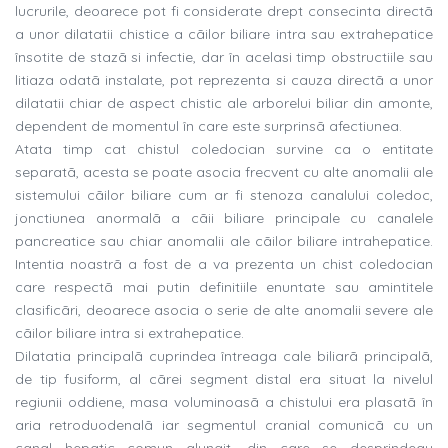
lucrurile, deoarece pot fi considerate drept consecinta directã
a unor dilatatii chistice a cãilor biliare intra sau extrahepatice
însotite de stazã si infectie, dar în acelasi timp obstructiile sau
litiaza odatã instalate, pot reprezenta si cauza directã a unor
dilatatii chiar de aspect chistic ale arborelui biliar din amonte,
dependent de momentul în care este surprinsã afectiunea.
Atata timp cat chistul coledocian survine ca o entitate
separatã, acesta se poate asocia frecvent cu alte anomalii ale
sistemului cãilor biliare cum ar fi stenoza canalului coledoc,
jonctiunea anormalã a cãii biliare principale cu canalele
pancreatice sau chiar anomalii ale cãilor biliare intrahepatice.
Intentia noastrã a fost de a va prezenta un chist coledocian
care respectã mai putin definitiile enuntate sau amintitele
clasificãri, deoarece asocia o serie de alte anomalii severe ale
cãilor biliare intra si extrahepatice.
Dilatatia principalã cuprindea întreaga cale biliarã principalã,
de tip fusiform, al cãrei segment distal era situat la nivelul
regiunii oddiene, masa voluminoasã a chistului era plasatã în
aria retroduodenalã iar segmentul cranial comunicã cu un