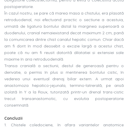
obligatorie colecistectomia, pentru a evita o colecistitã acutã
postoperatorie.
În cazul nostru, se pare cã marea masa a chistului, era plasatã
retroduodenal, noi efectuand practic o sectiune a acestuia,
urmatã de ligatura bontului distal la marginea superioarã a
duodenului, cranial nemaiexistand decat maximum 2 cm, panã
la comunicarea dintre chist canalul hepatic comun. Chiar dacã
am fi dorit în mod deosebit o excizie largã a acestui chist,
poate cã nu am fi reusit datoritã dilatatiei si extensiei sale
maxime în aria retroduodenalã.
Transa cranialã a sectiunii, destul de generoasã pentru o
derivatie, a permis în plus si mentinerea bontului cistic, în
vederea unui eventual drenaj biliar extern. A urmat apoi
anastomoza hepatico-jejunala, termino-latreralã, pe ansã
izolatã în Y a la Roux, tutorizatã printr-un drenal trans-cistic
trecut transanastomotic, cu evolutia postoperatorie
consemnatã.
Concluzii
1. Chistele coledociene, în afara variantelor anatomice