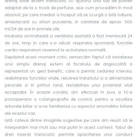
drenaj biliar extern transcistic cu ajutorul unui tub de politen
adaptat de la o trusã de perfuzie, asa cum procedãm în mod
obisnuit, pe care imediat a început sã se scurgã o bilã tulbure,
amestecatã cu striuri purulente, în cantitate de aprox. 500
ml/24 de ore în primele zile.
Intubatia orotrahealã si ventilatia asistatã a fost mentinutã 24
de ore, timp în care s-a reluat respiratia spontanã, functiile
cardio-respiratorii revenind la activitatea normalã.
Depãsind acest moment critic, remarcãm faptul cã instalarea
unui simplu drenaj extern al focarului de angiocolitã a
reprezentat un gest benefic, care a permis cedarea icterului,
reabilitarea functiilor vitale, reluarea tranzitului si a alimentatiei
perorale si în primul rand, restabilirea unui potential vital
acceptabil. În aceste conditii, am efectuat în ziua a 10-a
postoperator o colangiografie de control, pentru a vizualiza
arborele biliar si a ne familiariza cu aspectul anomaliilor biliare
ale acestui caz.
Iatã cateva dintre imaginile sugestive pe care am reusit sã le
interpretãm mai mult sau mai putin în acest context. Tubul de
dren inserat transcistic permite opacifierea unui conduct