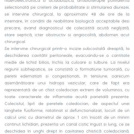
hideroelectroliticã si acidobazicã, antibioterapie polivalentã
selectionatã pe crieterii de probabilitate si stimularea diurezei,
se intervine chirurgical, la aproximativ 48 de ore de la
internare, în conditii de reabilitare biologicã acceptabile desi
precare, avand diagnosticul de colecistitã acutã neglijatã,
stare septicã, icter obstructiv si angiocolitã, abdomen acut
chirurgical.
Se intervine chirurgical printr-o incizie subcostalã dreaptã, la
deschiderea cavitãtii peritoneale, evacuandu-se o cantitate
medie de lichid bilios, închis la culoare si tulbure. La nivelul
regiunii subhepatice, se constatã o formatiune tumoralã, cu
peretii edematiati si congestionati, în tensiune, oarecum
asemãnãtoare unui hidrops vezicular, care de fapt era
reprezentatã de un chist coledocian extrem de voluminos, cu
toate caracterele de inflamatie acutã parietalã prezente.
Colecistul, lipit de peretele coledocian, de aspectul unei
langhete fusiforme, ratatinat si defunctionalizat, locuit de un
calcul unic cu diametrul de aprox. 1 cm însotit de un minim
continut lichidian, prezenta un canal cistic îngust si lung, ce se
deschidea în unghi drept în cavitatea chisticã coledocianã,