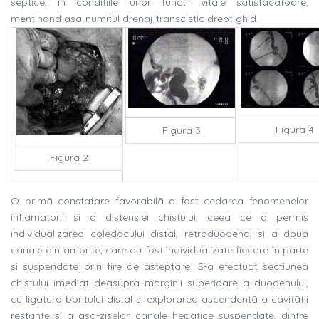
septice, în conditiile unor functii vitale satisfãcãtoare,
mentinand asa-numitul drenaj transcistic drept ghid.
Figura 4
Figura 3
Figura 2
O primã constatare favorabilã a fost cedarea fenomenelor
inflamatorii si a distensiei chistului, ceea ce a permis
individualizarea coledocului distal, retroduodenal si a douã
canale din amonte, care au fost individualizate fiecare în parte
si suspendate prin fire de asteptare. S-a efectuat sectiunea
chistului imediat deasupra marginii superioare a duodenului,
cu ligatura bontului distal si explorarea ascendentã a cavitãtii
restante si a asa-ziselor canale hepatice suspendate, dintre