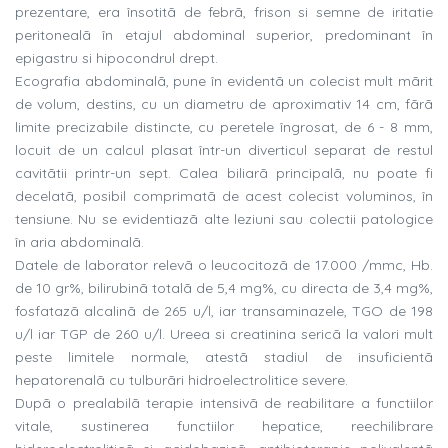
prezentare, era însotitã de febrã, frison si semne de iritatie
peritonealã în etajul abdominal superior, predominant în
epigastru si hipocondrul drept.
Ecografia abdominalã, pune în evidentã un colecist mult mãrit
de volum, destins, cu un diametru de aproximativ 14 cm, fãrã
limite precizabile distincte, cu peretele îngrosat, de 6 - 8 mm,
locuit de un calcul plasat într-un diverticul separat de restul
cavitãtii printr-un sept. Calea biliarã principalã, nu poate fi
decelatã, posibil comprimatã de acest colecist voluminos, în
tensiune. Nu se evidentiazã alte leziuni sau colectii patologice
în aria abdominalã.
Datele de laborator relevã o leucocitozã de 17.000 /mmc, Hb.
de 10 gr%, bilirubinã totalã de 5,4 mg%, cu directa de 3,4 mg%,
fosfatazã alcalinã de 265 u/l, iar transaminazele, TGO de 198
u/l iar TGP de 260 u/l. Ureea si creatinina sericã la valori mult
peste limitele normale, atestã stadiul de insuficientã
hepatorenalã cu tulburãri hidroelectrolitice severe.
Dupã o prealabilã terapie intensivã de reabilitare a functiilor
vitale, sustinerea functiilor hepatice, reechilibrare