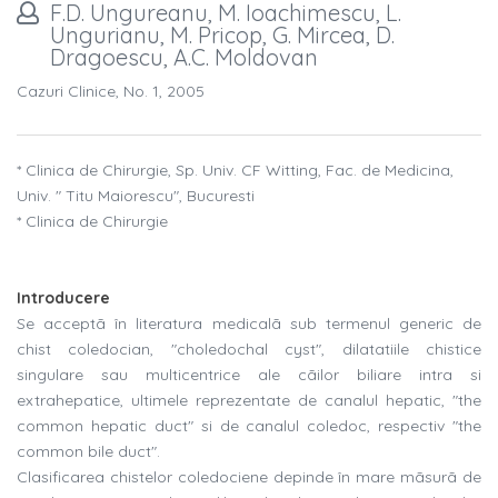
F.D. Ungureanu, M. Ioachimescu, L.
Ungurianu, M. Pricop, G. Mircea, D.
Dragoescu, A.C. Moldovan
Cazuri Clinice, No. 1, 2005
* Clinica de Chirurgie, Sp. Univ. CF Witting, Fac. de Medicina,
Univ. " Titu Maiorescu", Bucuresti
* Clinica de Chirurgie
Introducere
Se acceptã în literatura medicalã sub termenul generic de
chist coledocian, "choledochal cyst", dilatatiile chistice
singulare sau multicentrice ale cãilor biliare intra si
extrahepatice, ultimele reprezentate de canalul hepatic, "the
common hepatic duct" si de canalul coledoc, respectiv "the
common bile duct".
Clasificarea chistelor coledociene depinde în mare mãsurã de