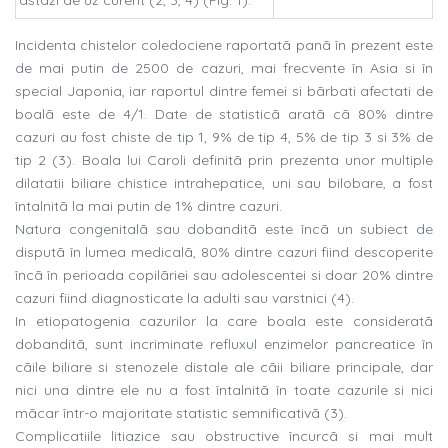
astãzi de uz curent (2, 3, 4) (Fig. 1).
Incidenta chistelor coledociene raportatã panã în prezent este
de mai putin de 2500 de cazuri, mai frecvente în Asia si în
special Japonia, iar raportul dintre femei si bãrbati afectati de
boalã este de 4/1. Date de statisticã aratã cã 80% dintre
cazuri au fost chiste de tip 1, 9% de tip 4, 5% de tip 3 si 3% de
tip 2 (3). Boala lui Caroli definitã prin prezenta unor multiple
dilatatii biliare chistice intrahepatice, uni sau bilobare, a fost
întalnitã la mai putin de 1% dintre cazuri.
Natura congenitalã sau dobanditã este încã un subiect de
disputã în lumea medicalã, 80% dintre cazuri fiind descoperite
încã în perioada copilãriei sau adolescentei si doar 20% dintre
cazuri fiind diagnosticate la adulti sau varstnici (4).
In etiopatogenia cazurilor la care boala este consideratã
dobanditã, sunt incriminate refluxul enzimelor pancreatice în
cãile biliare si stenozele distale ale cãii biliare principale, dar
nici una dintre ele nu a fost întalnitã în toate cazurile si nici
mãcar într-o majoritate statistic semnificativã (3).
Complicatiile litiazice sau obstructive încurcã si mai mult