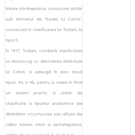
biliare intrahepatice, cunoscute astãzi
sub termenul de "boala lui Caroli",
cunoscutã în clasificarea lui Todani, la
tipul 5.
În 1977, Todani, combinã clasificarea
lui Alonso-Lej cu descrierea datã bolii
lui Caroli, si adaugã în plus douã
tipuri, 4a si 4b, pentru a creea în final
un sistem practic si unitar de
clasificare a tipurilor anatomice ale
dilatatiilor circumscrise sau difuze ale
cãilor biliare, intra si extrahepatice,