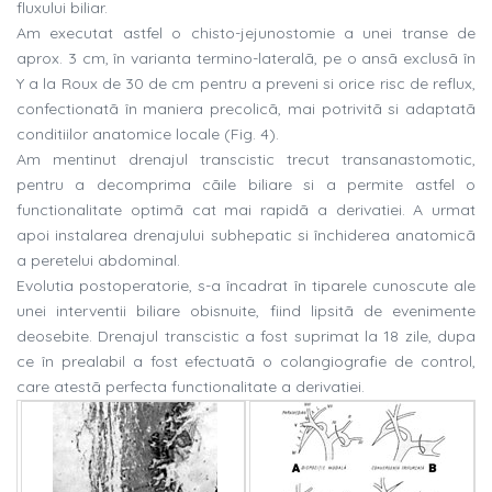
fluxului biliar.
Am executat astfel o chisto-jejunostomie a unei transe de
aprox. 3 cm, în varianta termino-lateralã, pe o ansã exclusã în
Y a la Roux de 30 de cm pentru a preveni si orice risc de reflux,
confectionatã în maniera precolicã, mai potrivitã si adaptatã
conditiilor anatomice locale (Fig. 4).
Am mentinut drenajul transcistic trecut transanastomotic,
pentru a decomprima cãile biliare si a permite astfel o
functionalitate optimã cat mai rapidã a derivatiei. A urmat
apoi instalarea drenajului subhepatic si închiderea anatomicã
a peretelui abdominal.
Evolutia postoperatorie, s-a încadrat în tiparele cunoscute ale
unei interventii biliare obisnuite, fiind lipsitã de evenimente
deosebite. Drenajul transcistic a fost suprimat la 18 zile, dupa
ce în prealabil a fost efectuatã o colangiografie de control,
care atestã perfecta functionalitate a derivatiei.