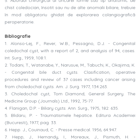
5. Abordul chirurgical al oricarei forme sau tip anatomic de
chist coledocian, însotit sau nu de alte anomalii biliare, trebuie
în mod obligatoriu ghidat de explorarea colangiograficã
peroperatorie.
Bibliografie
1. Alonso-Lej, F., Rever, W.B., Pessagno, D.J. - Congenital
coledochal cyst, with a report of 2, and analysis of 94, cases.
Int. Surg., 1959, 108:1.
2. Todani, T., Watanabe, Y., Narusue, M., Tabuchi, K., Okajima, K.
- Congenital bile duct cysts. Clasification, operative
procedures and review of 37 cases including cancer arising
from choledochal cysts. Am. J. Surg. 1977, 134:263.
3. Choledochal cyst, Tom Diamond, General Surgery. The
Medicine Group (Journals) Ltd., 1992, 75-77.
4. Flanigan, D.P. - Biliary cysts. Ann. Surg., 1975, 182: 635.
5. Blidaru, P. - Traumatismele hepatice. Editura Academiei
(Bucuresti), 1977, pag. 33.
6. Hepp. J., Couinaud, C. - Presse medical. 1956, 64:947.
7. Hepp, J., Hernandy, I., Moreaux, J., Pismuth, H. -