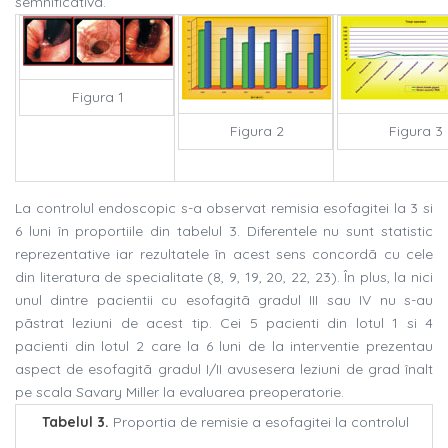
semnificativã.
Figura 1
Figura 2
Figura 3
La controlul endoscopic s-a observat remisia esofagitei la 3 si
6 luni în proportiile din tabelul 3. Diferentele nu sunt statistic
reprezentative iar rezultatele în acest sens concordã cu cele
din literatura de specialitate (8, 9, 19, 20, 22, 23). În plus, la nici
unul dintre pacientii cu esofagitã gradul III sau IV nu s-au
pãstrat leziuni de acest tip. Cei 5 pacienti din lotul 1 si 4
pacienti din lotul 2 care la 6 luni de la interventie prezentau
aspect de esofagitã gradul I/II avusesera leziuni de grad înalt
pe scala Savary Miller la evaluarea preoperatorie.
Tabelul 3.
Proportia de remisie a esofagitei la controlul