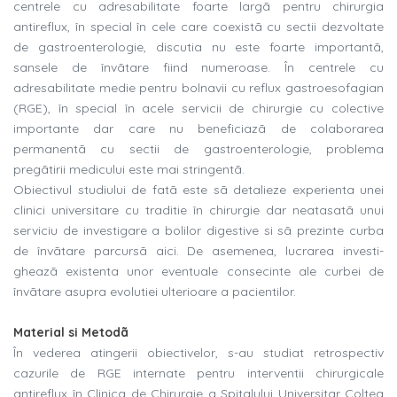
centrele cu adresabilitate foarte largã pentru chirurgia
antireflux, în special în cele care coexistã cu sectii dezvoltate
de gastroenterologie, discutia nu este foarte importantã,
sansele de învãtare fiind numeroase. În centrele cu
adresabilitate medie pentru bolnavii cu reflux gastroesofagian
(RGE), în special în acele servicii de chirurgie cu colective
importante dar care nu beneficiazã de colaborarea
permanentã cu sectii de gastroenterologie, problema
pregãtirii medicului este mai stringentã.
Obiectivul studiului de fatã este sã detalieze experienta unei
clinici universitare cu traditie în chirurgie dar neatasatã unui
serviciu de investigare a bolilor digestive si sã prezinte curba
de învãtare parcursã aici. De asemenea, lucrarea investi-
gheazã existenta unor eventuale consecinte ale curbei de
învãtare asupra evolutiei ulterioare a pacientilor.
Material si Metodã
În vederea atingerii obiectivelor, s-au studiat retrospectiv
cazurile de RGE internate pentru interventii chirurgicale
antireflux în Clinica de Chirurgie a Spitalului Universitar Coltea