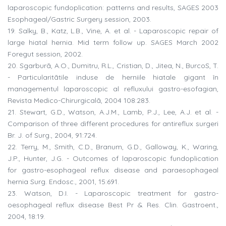
laparoscopic fundoplication: patterns and results, SAGES 2003
Esophageal/Gastric Surgery session, 2003.
19. Salky, B., Katz, L.B., Vine, A. et al. - Laparoscopic repair of
large hiatal hernia. Mid term follow up. SAGES March 2002
Foregut session, 2002.
20. Sgarburã, A.O., Dumitru, R.L., Cristian, D., Jitea, N., BurcoS, T.
- Particularitãtile induse de herniile hiatale gigant în
managementul laparoscopic al refluxului gastro-esofagian,
Revista Medico-Chirurgicalã, 2004 108:283.
21. Stewart, G.D., Watson, A.J.M., Lamb, P.J., Lee, A.J. et al. -
Comparison of three different procedures for antireflux surgeri
Br. J. of Surg., 2004, 91:724.
22. Terry, M., Smith, C.D., Branum, G.D., Galloway, K., Waring,
J.P., Hunter, J.G. - Outcomes of laparoscopic fundoplication
for gastro-esophageal reflux disease and paraesophageal
hernia Surg. Endosc., 2001, 15:691.
23. Watson, D.I. - Laparoscopic treatment for gastro-
oesophageal reflux disease Best Pr & Res. Clin. Gastroent.,
2004, 18:19.