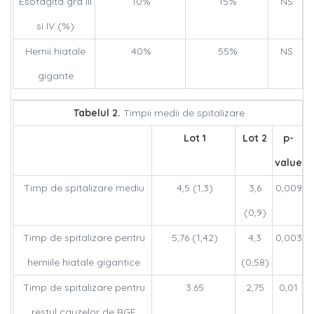
Esofagitã grd III
10%
15%
NS
si IV (%)
Hernii hiatale
40%
55%
NS
gigante
Tabelul 2.
Timpii medii de spitalizare
Lot 1
Lot 2
p-
value
Timp de spitalizare mediu
4,5 (1,3)
3,6
0,009
(0,9)
Timp de spitalizare pentru
5,76 (1,42)
4,3
0,003
herniile hiatale gigantice
(0,58)
Timp de spitalizare pentru
3.65
2,75
0,01
restul cauzelor de RGE