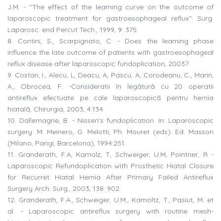
J.M. - "The effect of the learning curve on the outcome of
laparoscopic treatment for gastroesophageal reflux". Surg.
Laparosc. end Percut Tech., 1999, 9: 375.
8. Contini, S., Scarpignato, C. - Does the learning phase
influence the late outcome of patients with gastroesophageal
reflux disease after laparoscopic fundoplication, 2003?
9. Costan, I., Alecu, L, Deacu, A, Pascu, A, Corodeanu, C., Marin,
A., Obrocea, F. -Consideratii în legãturã cu 20 operatii
antireflux efectuate pe cale laparoscopicã pentru hernia
hiatalã, Chirurgia, 2003, 4:134.
10. Dallemagne, B. - Nissen's fundoplication. In: Laparoscopic
surgery. M. Meinero, G. Melotti, Ph. Mouret (eds). Ed. Masson
(Milano, Parigi, Barcelona), 1994:251.
11. Granderath, F.A, Kamolz, T, Schweiger, U.M, Pointner, R -
Laparoscopic Refundoplication with Prosthetic Hiatal Closure
for Recurret Hiatal Hernia After Primary Failed Antireflux
Surgery Arch. Surg., 2003, 138: 902.
12. Granderath, F.A., Schweiger, U.M., Kamoltz, T., Pasiut, M. et
al. - Laparoscopic antireflux surgery with routine mesh-