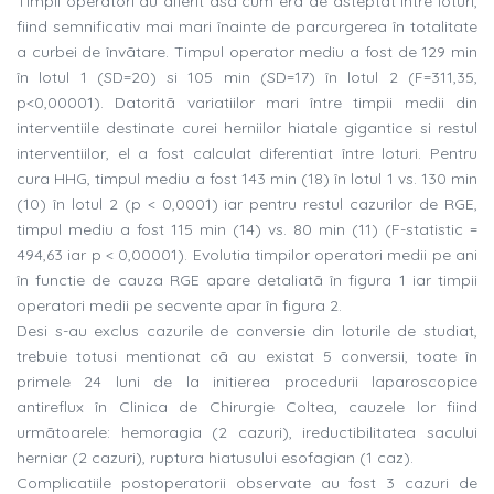
Timpii operatori au diferit asa cum era de asteptat între loturi,
fiind semnificativ mai mari înainte de parcurgerea în totalitate
a curbei de învãtare. Timpul operator mediu a fost de 129 min
în lotul 1 (SD=20) si 105 min (SD=17) în lotul 2 (F=311,35,
p<0,00001). Datoritã variatiilor mari între timpii medii din
interventiile destinate curei herniilor hiatale gigantice si restul
interventiilor, el a fost calculat diferentiat între loturi. Pentru
cura HHG, timpul mediu a fost 143 min (18) în lotul 1 vs. 130 min
(10) în lotul 2 (p < 0,0001) iar pentru restul cazurilor de RGE,
timpul mediu a fost 115 min (14) vs. 80 min (11) (F-statistic =
494,63 iar p < 0,00001). Evolutia timpilor operatori medii pe ani
în functie de cauza RGE apare detaliatã în figura 1 iar timpii
operatori medii pe secvente apar în figura 2.
Desi s-au exclus cazurile de conversie din loturile de studiat,
trebuie totusi mentionat cã au existat 5 conversii, toate în
primele 24 luni de la initierea procedurii laparoscopice
antireflux în Clinica de Chirurgie Coltea, cauzele lor fiind
urmãtoarele: hemoragia (2 cazuri), ireductibilitatea sacului
herniar (2 cazuri), ruptura hiatusului esofagian (1 caz).
Complicatiile postoperatorii observate au fost 3 cazuri de