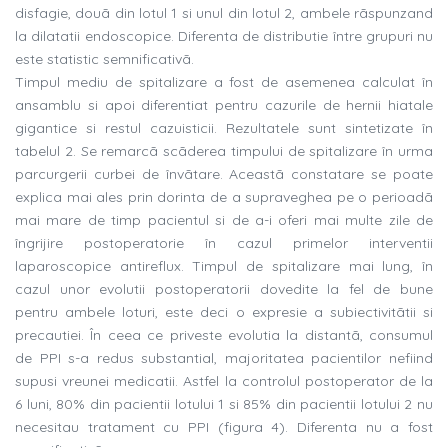
disfagie, douã din lotul 1 si unul din lotul 2, ambele rãspunzand
la dilatatii endoscopice. Diferenta de distributie între grupuri nu
este statistic semnificativã.
Timpul mediu de spitalizare a fost de asemenea calculat în
ansamblu si apoi diferentiat pentru cazurile de hernii hiatale
gigantice si restul cazuisticii. Rezultatele sunt sintetizate în
tabelul 2. Se remarcã scãderea timpului de spitalizare în urma
parcurgerii curbei de învãtare. Aceastã constatare se poate
explica mai ales prin dorinta de a supraveghea pe o perioadã
mai mare de timp pacientul si de a-i oferi mai multe zile de
îngrijire postoperatorie în cazul primelor interventii
laparoscopice antireflux. Timpul de spitalizare mai lung, în
cazul unor evolutii postoperatorii dovedite la fel de bune
pentru ambele loturi, este deci o expresie a subiectivitãtii si
precautiei. În ceea ce priveste evolutia la distantã, consumul
de PPI s-a redus substantial, majoritatea pacientilor nefiind
supusi vreunei medicatii. Astfel la controlul postoperator de la
6 luni, 80% din pacientii lotului 1 si 85% din pacientii lotului 2 nu
necesitau tratament cu PPI (figura 4). Diferenta nu a fost