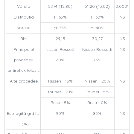
Vârsta
57,74 (12,80)
51,20 (13,02)
0,0001
Distributia
F: 65%
F: 60%
NS
sexelor
M: 35%
M: 40%
BMI
29,15
30,27
NS
Principalul
Nissen Rossetti
Nissen Rossetti
NS
procedeu
60%
75%
antireflux folosit:
Alte procedee
Nissen - 15%
Nissen - 20%
NS
Toupet - 20%
Toupet - 5%
Busu - 5%
Busu - 0%
Esofagitã grd I si
90%
85%
NS
II (%)