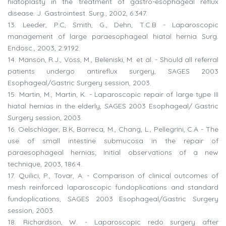
hiatoplasty in the treatment of gastro-esophageal reflux
disease. J. Gastrointest. Surg., 2002, 6:347.
13. Leeder, P.C, Smith, G., Dehn, T.C.B - Laparoscopic
management of large paraesophageal hiatal hernia Surg.
Endosc., 2003, 2:9192.
14. Manson, R.J., Voss, M., Beleniski, M. et al. - Should all referral
patients undergo antireflux surgery, SAGES 2003
Esophageal/Gastric Surgery session, 2003.
15. Martin, M., Martin, K. - Laparoscopic repair of large type III
hiatal hernias in the elderly, SAGES 2003 Esophageal/ Gastric
Surgery session, 2003.
16. Oelschlager, B.K, Barreca, M., Chang, L., Pellegrini, C.A - The
use of small intestine submucosa in the repair of
paraesophageal hernias; Initial observations of a new
technique, 2003, 186:4.
17. Quilici, P., Tovar, A. - Comparison of clinical outcomes of
mesh reinforced laparoscopic fundoplications and standard
fundoplications, SAGES 2003 Esophageal/Gastric Surgery
session, 2003.
18. Richardson, W. - Laparoscopic redo surgery after