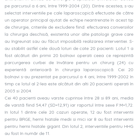
pe parcursul a 6 ani, între 1999-2004 (20). Dintre acestea, s-au
selectat interventiile pe cale laparoscopicã efectuate de cãtre
un operator principal ajutat de echipe neantrenate în acest tip
de chirurgie, criteriile de excludere fiind: efectuarea conversiilor
la chirurgia deschisã, existenta unor alte patologii grave care
au îngreunat sau au fãcut imposibilã realizarea interventiei. S-
au stabilit astfel cele douã loturi de cate 20 pacienti. Lotul 1 a
fost alcãtuit din primii 20 bolnavi operati ceea ce reprezintã
parcurgerea curbei de învãtare pentru un chirurg (24) cu
experientã anterioarã în chirurgia laparoscopicã. Cei 20
bolnavi s-au prezentat pe parcursul a 4 ani, între 1999-2002 în
timp ce lotul al 2-lea este alcãtuit din alti 20 pacienti operati în
2003 si 2004.
Cei 40 pacienti aveau varste cuprinse între 28 si 89 ani, media
de varstã fiind 54,47 (SD=12,91) iar raportul între sexe F:M=1,72.
In lotul 1 dintre cele 20 cazuri operate, 12 au fost interventii
pentru BRGE, hernii hiatale medii si mici iar 8 au fost interventii
pentru hernii hiatale gigant. Din lotul 2, interventiile pentru HHG
au fost în numãr de 11.