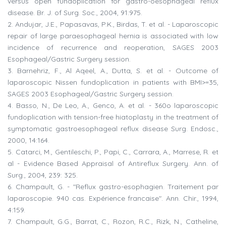
versus open fundoplication for gastro-oesophageal reflux
disease. Br. J. of Surg. Soc., 2004, 91:975.
2. Andujar, J.E., Papasavas, P.K., Birdas, T. et al. - Laparoscopic
repair of large paraesophageal hernia is associated with low
incidence of recurrence and reoperation, SAGES 2003
Esophageal/Gastric Surgery session.
3. Barnehriz, F., Al Aqeel, A., Dutta, S. et al. - Outcome of
laparoscopic Nissen fundoplication in patients with BMI>=35,
SAGES 2003 Esophageal/Gastric Surgery session.
4. Basso, N., De Leo, A., Genco, A. et al. - 360o laparoscopic
fundoplication with tension-free hiatoplasty in the treatment of
symptomatic gastroesophageal reflux disease Surg. Endosc.,
2000, 14:164.
5. Catarci, M., Gentileschi, P., Papi, C., Carrara, A., Marrese, R. et
al - Evidence Based Appraisal of Antireflux Surgery. Ann. of
Surg., 2004, 239: 325.
6. Champault, G. - "Reflux gastro-esophagien. Traitement par
laparoscopie. 940 cas. Expérience francaise". Ann. Chir., 1994,
4:159.
7. Champault, G.G., Barrat, C., Rozon, R.C., Rizk, N., Catheline,