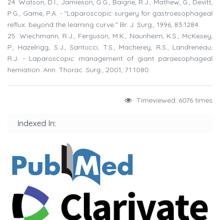
24. Watson, D.I., Jamieson, G.G., Baigrie, R.J., Mathew, G., Devitt,
P.G., Game, P.A. - "Laparoscopic surgery for gastroesophageal
reflux: beyond the learning curve." Br. J. Surg., 1996, 83:1284.
25. Wiechmann, R.J., Ferguson, M.K., Naunheim, K.S., McKesey,
P., Hazelrigg, S.J., Santucci, T.S., Macherey, R.S., Landreneau,
R.J. - Laparoscopic management of giant paraesophageal
herniation. Ann. Thorac. Surg., 2001, 71:1080.
Timeviewed: 6076 times
Indexed In: