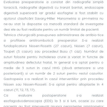
Evaluarea preoperatorie a constat din radiografie simplã
toracicã, radiografie digestivã cu tranzit baritat, endoscopie
digestivã superioarã iar gradul esofagitei a fost stabilit cu
ajutorul clasificãrii Savary-Miller. Manometria si pH-metria nu
ne-au stat la dispozitie ca metodã standard de investigatie
desi ele au fost realizate pentru un numãr limitat de pacienti.
Tehnica chirurgicalã presupunea administrarea de antibio-tice
si profilaxie antitromboticã preoperator. S-a realizat
fundoplicatura Nissen-Rosetti (27 cazuri), Nissen (7 cazuri),
Toupet (5 cazuri) sau procedeul Busu (1 caz). Numãrul de
suturi folosite pentru închiderea crurei a variat în functie de
amplitudinea defectului hiatal, în general s-a optat pentru o
medie de 3 suturi în cazul HHG (douã anterioare si una
posterioarã) si un numãr de 2 suturi pentru restul cazurilor.
Gastropexia s-a realizat în cazul interventiilor prin procedeu
Nissen sau Nissen-Rosseti. S-a optat pentru alloplastie în 4
cazuri (11, 12, 13, 17).
Ca evaluare postoperatorie s-a realizat
esofagoduodenoscopia (EDS) la 3 si 6 luni, ocazie cu care
pacientii au fost intervievati asupra persistentei simptomelor