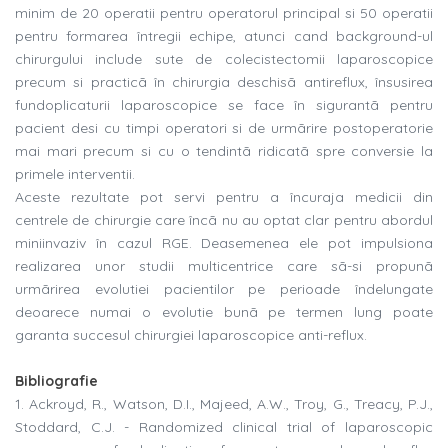
minim de 20 operatii pentru operatorul principal si 50 operatii
pentru formarea întregii echipe, atunci cand background-ul
chirurgului include sute de colecistectomii laparoscopice
precum si practicã în chirurgia deschisã antireflux, însusirea
fundoplicaturii laparoscopice se face în sigurantã pentru
pacient desi cu timpi operatori si de urmãrire postoperatorie
mai mari precum si cu o tendintã ridicatã spre conversie la
primele interventii.
Aceste rezultate pot servi pentru a încuraja medicii din
centrele de chirurgie care încã nu au optat clar pentru abordul
miniinvaziv în cazul RGE. Deasemenea ele pot impulsiona
realizarea unor studii multicentrice care sã-si propunã
urmãrirea evolutiei pacientilor pe perioade îndelungate
deoarece numai o evolutie bunã pe termen lung poate
garanta succesul chirurgiei laparoscopice anti-reflux.
Bibliografie
1. Ackroyd, R., Watson, D.I., Majeed, A.W., Troy, G., Treacy, P.J.,
Stoddard, C.J. - Randomized clinical trial of laparoscopic