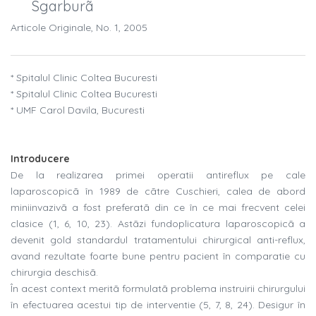
Sgarburã
Articole Originale, No. 1, 2005
* Spitalul Clinic Coltea Bucuresti
* Spitalul Clinic Coltea Bucuresti
* UMF Carol Davila, Bucuresti
Introducere
De la realizarea primei operatii antireflux pe cale
laparoscopicã în 1989 de cãtre Cuschieri, calea de abord
miniinvazivã a fost preferatã din ce în ce mai frecvent celei
clasice (1, 6, 10, 23). Astãzi fundoplicatura laparoscopicã a
devenit gold standardul tratamentului chirurgical anti-reflux,
avand rezultate foarte bune pentru pacient în comparatie cu
chirurgia deschisã.
În acest context meritã formulatã problema instruirii chirurgului
în efectuarea acestui tip de interventie (5, 7, 8, 24). Desigur în