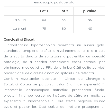
endoscopic postoperator
Lot 1
Lot 2
p-value
La 3 luni
60
55
NS
La 6 luni
75
80
NS
Concluzii si Discutii
Fundoplicatura laparoscopicã reprezintã nu numai gold-
standardul terapiei antireflux la nivel international ci si o cale
de a scurta durata de spitalizare a pacientilor cu aceastã
patologie, de a scãdea semnificativ costul terapiei prin
eliminarea medicatiei cu PPI, de a îmbunãtãti calitatea vietii
pacientilor si de a creste dinamica spitalului de referintã.
Conform rezultatelor obtinute în Clinica de Chirurgie a
Spitalului Coltea pe parcursul celor 6 ani de experientã în
interventiile laparoscopice antireflux, practicarea fundo-
plicaturii în timpul curbei de învãtare de cãtre un medic cu
experientã în laparoscopie nu are efecte negative asupra
evolutiei pacientilor. Desi curba de învãtare presupune un