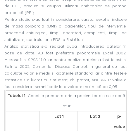
de RGE, precum si asupra utilizãrii inhibitorilor de pompã
protonicã (PPI).
Pentru studiu s-au luat în considerare: varsta, sexul si indicele
de masã corporalã (BMI) al pacientilor, tipul de interventie,
procedeul chirurgical, timpii operatori, complicatii, timpii de
spitalizare, controlul prin EDS la 3 si 6 luni.
Analiza statisticã s-a realizat dupã introducerea datelor în
baze de date. Au fost preferate programele Excel 2002,
Microsoft si SPSS 11.0 iar pentru analiza datelor a fost folosit si
EpiInfo 2002, Center for Disease Control. In general au fost
calculate valorile medii si abaterile standard iar dintre testele
statistice s-a lucrat cu t-student, chi-pãtrat, ANOVA. P-value a
fost considerat semnificativ la o valoare mai micã de 0,05.
Tabelul 1.
Conditia preoperatorie a pacientilor din cele douã
loturi
Lot 1
Lot 2
p-
value