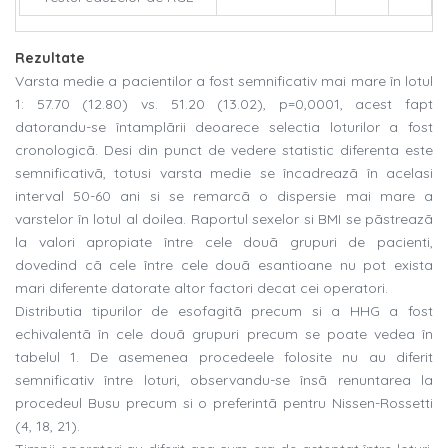
Rezultate
Varsta medie a pacientilor a fost semnificativ mai mare în lotul
1: 57.70 (12.80) vs. 51.20 (13.02), p=0,0001, acest fapt
datorandu-se întamplãrii deoarece selectia loturilor a fost
cronologicã. Desi din punct de vedere statistic diferenta este
semnificativã, totusi varsta medie se încadreazã în acelasi
interval 50-60 ani si se remarcã o dispersie mai mare a
varstelor în lotul al doilea. Raportul sexelor si BMI se pãstreazã
la valori apropiate între cele douã grupuri de pacienti,
dovedind cã cele între cele douã esantioane nu pot exista
mari diferente datorate altor factori decat cei operatori.
Distributia tipurilor de esofagitã precum si a HHG a fost
echivalentã în cele douã grupuri precum se poate vedea în
tabelul 1. De asemenea procedeele folosite nu au diferit
semnificativ între loturi, observandu-se însã renuntarea la
procedeul Busu precum si o preferintã pentru Nissen-Rossetti
(4, 18, 21).