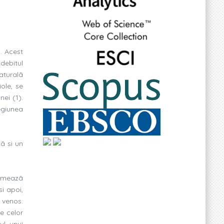
). Acest
debitul
aturalã
iole, se
nei (1).
egiunea
tã si un
formeazã
i apoi,
i venos.
e celor
ul unui