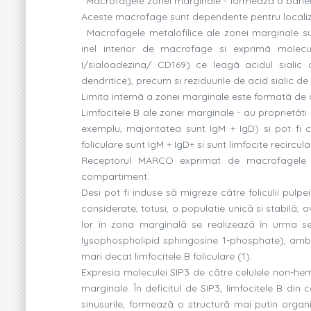
· Macrofagele zonei marginale - formeazã o barier
Aceste macrofage sunt dependente pentru localiz
· Macrofagele metalofilice ale zonei marginale s
inel interior de macrofage si exprimã molecul
I/sialoadezina/ CD169) ce leagã acidul sialic 
dendritice), precum si reziduurile de acid sialic 
Limita internã a zonei marginale este formatã de 
Limfocitele B ale zonei marginale - au proprietãti 
exemplu, majoritatea sunt IgM + IgD) si pot fi 
foliculare sunt IgM + IgD+ si sunt limfocite recircula
Receptorul MARCO exprimat de macrofagele zon
compartiment.
Desi pot fi induse sã migreze cãtre foliculii pulp
considerate, totusi, o populatie unicã si stabilã, a
lor în zona marginalã se realizeazã în urma sem
lysophospholipid sphingosine 1-phosphate), ambii
mari decat limfocitele B foliculare (1).
Expresia moleculei SIP3 de cãtre celulele non-h
marginale. În deficitul de SIP3, limfocitele B d
sinusurile, formeazã o structurã mai putin organ