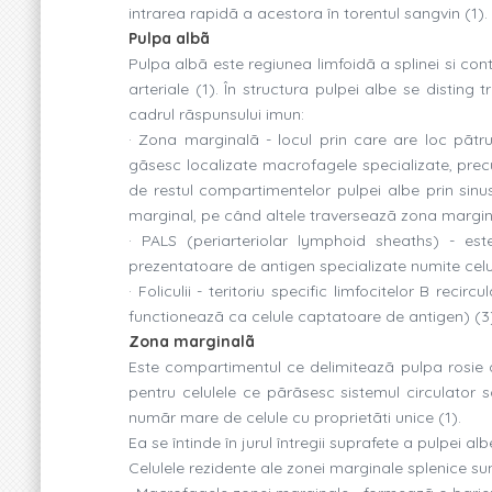
intrarea rapidã a acestora în torentul sangvin (1).
Pulpa albã
Pulpa albã este regiunea limfoidã a splinei si con
arteriale (1). În structura pulpei albe se disting t
cadrul rãspunsului imun:
· Zona marginalã - locul prin care are loc pãtrun
gãsesc localizate macrofagele specializate, prec
de restul compartimentelor pulpei albe prin sinusu
marginal, pe când altele traverseazã zona marginalã
· PALS (periarteriolar lymphoid sheaths) - est
prezentatoare de antigen specializate numite celul
· Foliculii - teritoriu specific limfocitelor B reci
functioneazã ca celule captatoare de antigen) (3
Zona marginalã
Este compartimentul ce delimiteazã pulpa rosie d
pentru celulele ce pãrãsesc sistemul circulator 
numãr mare de celule cu proprietãti unice (1).
Ea se întinde în jurul întregii suprafete a pulpei albe
Celulele rezidente ale zonei marginale splenice sun