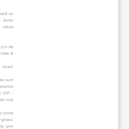
eazã un
 lectin
 celule
e (ca de
itele B
n acest
ale sunt
Retentia
i S1P -
tii mai
a zonei
rginesc
e; prin