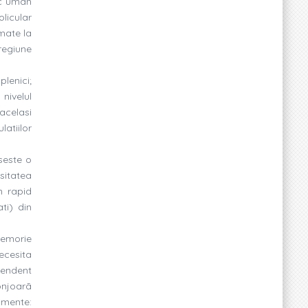
nic uman
licular
imate la
 regiune
plenici;
nivelul
acelasi
atiilor
seste o
sitatea
n rapid
ti) din
memorie
ecesita
ependent
onjoarã
imente: