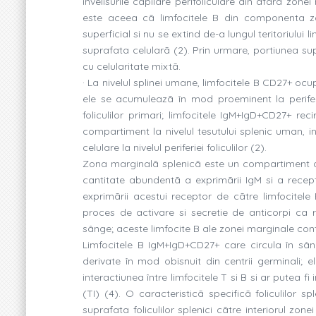
învelisurile capilare perifoliculare din afara zon
este aceea cã limfocitele B din componenta zo
superficial si nu se extind de-a lungul teritoriului
suprafata celularã (2). Prin urmare, portiunea supe
cu celularitate mixtã.
· La nivelul splinei umane, limfocitele B CD27+ ocu
ele se acumuleazã în mod proeminent la periferia
foliculilor primari; limfocitele IgM+IgD+CD27+ r
compartiment la nivelul tesutului splenic uman, i
celulare la nivelul periferiei foliculilor (2).
Zona marginalã splenicã este un compartiment de
cantitate abundentã a exprimãrii IgM si a rece
exprimãrii acestui receptor de cãtre limfocitele
proces de activare si secretie de anticorpi ca 
sânge; aceste limfocite B ale zonei marginale conti
Limfocitele B IgM+IgD+CD27+ care circula în sâ
derivate în mod obisnuit din centrii germinali; 
interactiunea între limfocitele T si B si ar putea f
(TI) (4). O caracteristicã specificã foliculilor
suprafata foliculilor splenici cãtre interiorul 