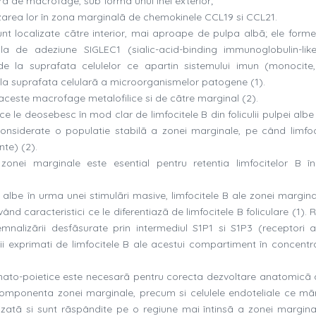
ã de macrofage, sub forma unui inel exterior;
area lor în zona marginalã de chemokinele CCL19 si CCL21.
unt localizate cãtre interior, mai aproape de pulpa albã; ele form
a de adeziune SIGLEC1 (sialic-acid-binding immunoglobulin-like
de la suprafata celulelor ce apartin sistemului imun (monocite,
de la suprafata celularã a microorganismelor patogene (1).
aceste macrofage metalofilice si de cãtre marginal (2).
ce le deosebesc în mod clar de limfocitele B din foliculii pulpei alb
considerate o populatie stabilã a zonei marginale, pe când limfoc
nte) (2).
ei marginale este esential pentru retentia limfocitelor B î
ei albe în urma unei stimulãri masive, limfocitele B ale zonei margin
vând caracteristici ce le diferentiazã de limfocitele B foliculare (1). 
nalizãrii desfãsurate prin intermediul S1P1 si S1P3 (receptori a
 exprimati de limfocitele B ale acestui compartiment în concentra
emato-poietice este necesarã pentru corecta dezvoltare anatomicã 
in componenta zonei marginale, precum si celulele endoteliale ce mã
izatã si sunt rãspândite pe o regiune mai întinsã a zonei marginal