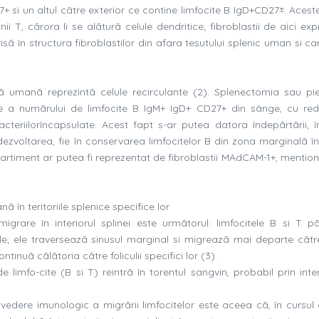
7+ si un altul cãtre exterior ce contine limfocite B IgD+CD27±. Acest
nii T, cãrora li se alãturã celule dendritice; fibroblastii de aici ex
 în structura fibroblastilor din afara tesutului splenic uman si ca
 umanã reprezintã celule recirculante (2). Splenectomia sau pi
re a numãrului de limfocite B IgM+ IgD+ CD27+ din sânge, cu re
cteriilorîncapsulate. Acest fapt s-ar putea datora îndepãrtãrii, 
dezvoltarea, fie în conservarea limfocitelor B din zona marginalã în
artiment ar putea fi reprezentat de fibroblastii MAdCAM-1+, mention
ã în teritoriile splenice specifice lor
igrare în interiorul splinei este urmãtorul: limfocitele B si T p
le; ele traverseazã sinusul marginal si migreazã mai departe cãtr
ontinuã cãlãtoria cãtre foliculii specifici lor (3).
de limfo-cite (B si T) reintrã în torentul sangvin, probabil prin int
edere imunologic a migrãrii limfocitelor este aceea cã, în cursul 