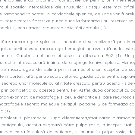
l spatiilor intercelulare ale sinusurilor. Pasajul este mai dificil
le rãmânând "blocate" în cordoanele splenice, de unde vor fi prel
ctilitatea "stress fibers" ar putea duce la formarea unui rezervor sp
elui si, prin urmare, reducerea solicitãrii cordului (1).
e cãtre macrofagele splenice si hepatice si se realizeazã prin inte
n fagolizozomii acestor macrofage; hemoglobina rezultatã astfel este
ã hemul. Catabolismul hemului duce la eliberarea Fe2 (1). Un 
istructie intravascularã înainte de a ajunge la nivel splenic. Hemo
cãtre macrofagele din splinã prin intermediul unui receptor de su
te important atât pentru supravietuirea gazdei cât si pentru supravi
rin secretia unor molecule cu afinitate crescutã pentru acesta - sider
 prin competitia cu acestea pentru fier. Astfel, dupã contactul cu ba
eptori exprimati de macrofage si celule dendritice si care recunosc s
macrofagele secretã molecule de tipul lipocainei-2 ce formeazã c
ã (1).
moblasti si plasmocite. Dupã diferentierea/maturarea plasmoblast
 a antigenului, acestia migreazã cãtre pulpa rosie, la început stabi
ucerea extra-folicularã de anticorpi, si anume în pulpa rosie, de