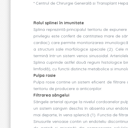
* Centrul de Chirurgie Generalã si Transplant Hepati
Rolul splinei în imunitate
Splina reprezintã principalul teritoriu de expunere
privilegiu este conferit de cantitatea mare de s
cardiac) care permite monitorizarea imunologicã o
a structurii sale morfologice speciale (2). Cele m
terminã într-un sistem venos sinusoidal. Arteriole
Splina cuprinde astfel douã regiuni histologice bi
limfoidã), cu functii distincte metabolice si imunol
Pulpa rosie
Pulpa rosie contine un sistem eficient de filtrare a
teritoriu de producere a anticorpilor.
Filtrarea sângelui
Sângele arterial ajunge la nivelul cordoanelor pulpe
un sistem sangvin deschis în absenta unui endotel
mai departe, în vena splenicã (1). Functia de filtra
Sinusurile venoase contin un endoteliu discontin
de actinã si miozinã) din componenta celulelor 