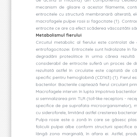
mecanism de glisare a acestor filamente, controlu
eritrocitele cu structurã membranarã alteratã, e
macrofagele pulpei rosii si fagocitate (1). Contra
eritrocite ce are ca efect scãderea vâscozitãtii sâng
Metabolismul fierului
Circuitul metabolic al fierului este controlat d
eritrofagocitozei. Eritrocitele sunt hidrolizate î
degradãrii proteolitice în urma cãreia rezult
considerabil de eritrocite suferã un proces de d
rezultatã astfel în circulatie este captatã de 
specific pentru hemoglobinã (CD163) (1). Fierul es
bacteriilor. Bacteriile capteazã fierul circulant p
Macrofagele intervin în lupta împotriva bacteriilor
si semnalizarea prin TLR (toll-like receptors - rec
specifice de pe suprafata microorganismelor), 
cu sideroforele, limitând astfel cresterea bacterian
Pulpa rosie este o zonã în care se gãsesc plas
foliculii pulpei albe conform structurii specifice
lângã zona marginalã, în afara ei. Astfel, prod