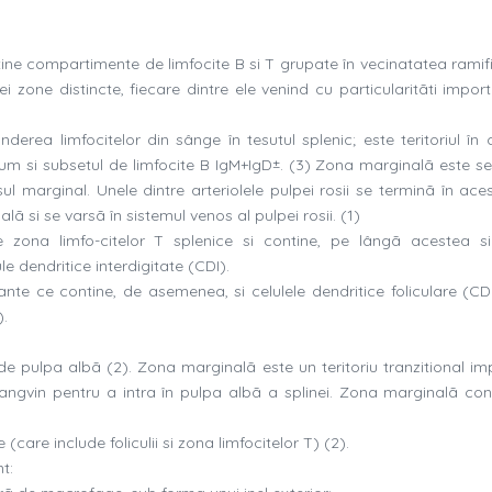
tine compartimente de limfocite B si T grupate în vecinatatea ramifi
rei zone distincte, fiecare dintre ele venind cu particularitãti impor
derea limfocitelor din sânge în tesutul splenic; este teritoriul în 
um si subsetul de limfocite B IgM+IgD±. (3) Zona marginalã este s
l marginal. Unele dintre arteriolele pulpei rosii se terminã în aces
 si se varsã în sistemul venos al pulpei rosii. (1)
e zona limfo-citelor T splenice si contine, pe lângã acestea si
e dendritice interdigitate (CDI).
rculante ce contine, de asemenea, si celulele dendritice foliculare (C
).
e pulpa albã (2). Zona marginalã este un teritoriu tranzitional im
sangvin pentru a intra în pulpa albã a splinei. Zona marginalã con
 (care include foliculii si zona limfocitelor T) (2).
t: