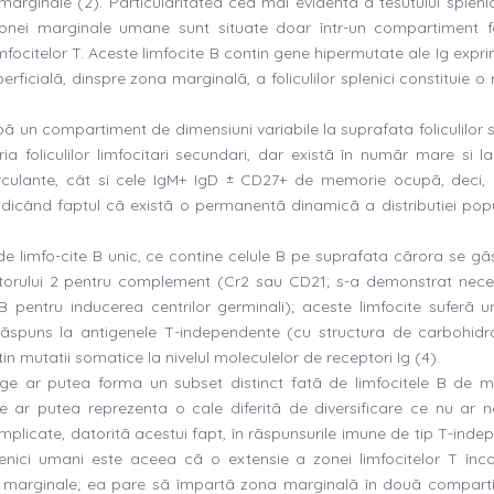
ei marginale (2). Particularitatea cea mai evidentã a tesutului sple
nei marginale umane sunt situate doar într-un compartiment fo
 limfocitelor T. Aceste limfocite B contin gene hipermutate ale Ig expr
rficialã, dinspre zona marginalã, a foliculilor splenici constituie o
pã un compartiment de dimensiuni variabile la suprafata foliculilor s
 foliculilor limfocitari secundari, dar existã în numãr mare si la 
ecirculante, cât si cele IgM+ IgD ± CD27+ de memorie ocupã, deci, 
ndicând faptul cã existã o permanentã dinamicã a distributiei popul
 limfo-cite B unic, ce contine celule B pe suprafata cãrora se gã
ptorului 2 pentru complement (Cr2 sau CD21; s-a demonstrat nece
 B pentru inducerea centrilor germinali); aceste limfocite suferã u
rãspuns la antigenele T-independente (cu structura de carbohidra
n mutatii somatice la nivelul moleculelor de receptori Ig (4).
nge ar putea forma un subset distinct fatã de limfocitele B de 
ele ar putea reprezenta o cale diferitã de diversificare ce nu ar n
i implicate, datoritã acestui fapt, în rãspunsurile imune de tip T-ind
 splenici umani este aceea cã o extensie a zonei limfocitelor T înc
zonei marginale; ea pare sã împartã zona marginalã în douã compart