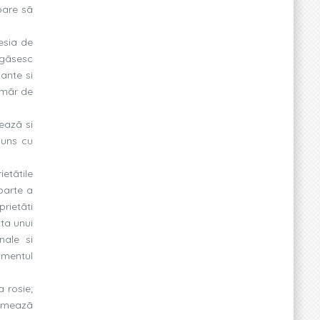
pare sã
esia de
i gãsesc
lante si
umãr de
eazã si
puns cu
etãtile
parte a
rietãti
ta unui
nale si
imentul
 rosie;
ormeazã