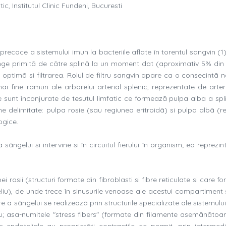
c, Institutul Clinic Fundeni, Bucuresti
 precoce a sistemului imun la bacteriile aflate în torentul sangvin (1
ânge primitã de cãtre splinã la un moment dat (aproximativ 5% din 
ptimã si filtrarea. Rolul de filtru sangvin apare ca o consecintã n
ai fine ramuri ale arborelui arterial splenic, reprezentate de arter
le sunt înconjurate de tesutul limfatic ce formeazã pulpa alba a spli
ne delimitate: pulpa rosie (sau regiunea eritroidã) si pulpa albã (r
ogice.
 sângelui si intervine si în circuitul fierului în organism; ea reprezin
i rosii (structuri formate din fibroblasti si fibre reticulate si care 
iu), de unde trece în sinusurile venoase ale acestui compartiment s
re a sângelui se realizeazã prin structurile specializate ale sistemulu
uu; asa-numitele "stress fibers" (formate din filamente asemãnãtoar
endoteliale au proprietãti contractile ce permit, prin intermedi