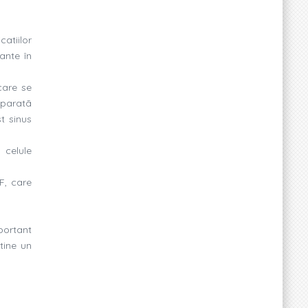
catiilor
tante în
care se
eparatã
t sinus
 celule
DF, care
portant
tine un