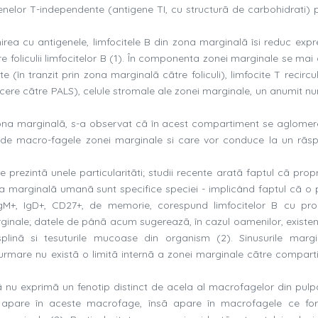
enelor T-independente (antigene TI, cu structurã de carbohidrati) 
rea cu antigenele, limfocitele B din zona marginalã îsi reduc expr
tre foliculii limfocitelor B (1). În componenta zonei marginale se ma
e (în tranzit prin zona marginalã cãtre foliculi), limfocite T recircu
ecere cãtre PALS), celule stromale ale zonei marginale, un anumit n
ona marginalã, s-a observat cã în acest compartiment se aglomer
ate de macro-fagele zonei marginale si care vor conduce la un rãs
ezintã unele particularitãti; studii recente aratã faptul cã propri
zona marginalã umanã sunt specifice speciei - implicând faptul cã o 
 IgM+, IgD+, CD27+, de memorie, corespund limfocitelor B cu prop
inale; datele de pânã acum sugereazã, în cazul oamenilor, existen
plinã si tesuturile mucoase din organism (2). Sinusurile margi
 urmare nu existã o limitã internã a zonei marginale cãtre compart
nu exprimã un fenotip distinct de acela al macrofagelor din pulpa
u apare în aceste macrofage, însã apare în macrofagele ce f