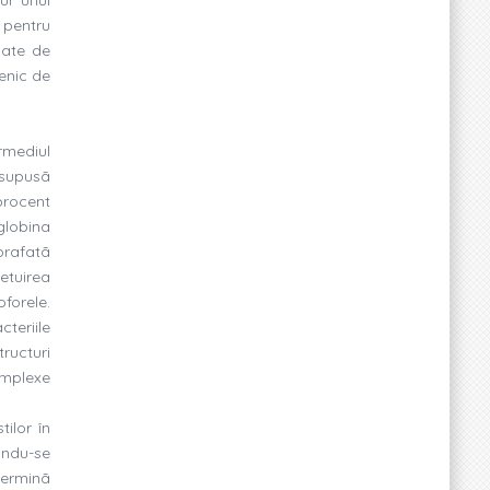
 pentru
uate de
lenic de
rmediul
 supusã
procent
globina
prafatã
etuirea
oforele.
cteriile
tructuri
omplexe
ilor în
lindu-se
terminã