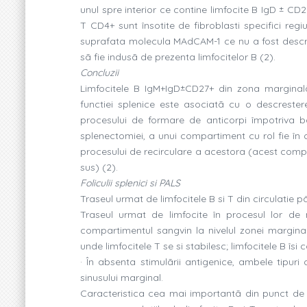
unul spre interior ce contine limfocite B IgD ± CD2
T CD4+ sunt însotite de fibroblasti specifici regiu
suprafata molecula MAdCAM-1 ce nu a fost descrisã
sã fie indusã de prezenta limfocitelor B (2).
Concluzii
Limfocitele B IgM+IgD±CD27+ din zona marginalã
functiei splenice este asociatã cu o descreste
procesului de formare de anticorpi împotriva ba
splenectomiei, a unui compartiment cu rol fie în 
procesului de recirculare a acestora (acest comp
sus) (2).
Foliculii splenici si PALS
Traseul urmat de limfocitele B si T din circulatie pân
Traseul urmat de limfocite în procesul lor de m
compartimentul sangvin la nivelul zonei margina
unde limfocitele T se si stabilesc; limfocitele B îsi c
· În absenta stimulãrii antigenice, ambele tipuri 
sinusului marginal.
Caracteristica cea mai importantã din punct de v