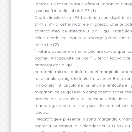
urmare, un rãspuns imun eficient împotriva antig
lipseascã în deficitul de SIP3 (1).
Dupã stimulare cu LPS bacterian sau dupã întâlni
S1P1 si S1P3, astfel încât ele migreazã ulterior cã
cantitãti mici de limfocite B IgM + IgD+ recirculant
celule dendritice imature din sânge (ambele în tr
eritrocite (2).
În afara acestor elemente celulare ce compun z
bacterii încapsulate ce vor fi ulterior fagocit
anticorpi de tip IgM (1).
Anatomia microscopicã a zonei marginale umane pr
functionale si migratorii ale limfocitelor B din 
limfocitelor B circulante, si anume limfocitele
migratorii ce se gãsesc în componenta zonei marg
proces de recirculare a acestor celule între s
macrofagele metalofilice lipsesc la oameni, prin
folicular.
· Macrofagele prezente în zona marginalã umanã 
expresia puternicã a sialoadezinei (CD169) n