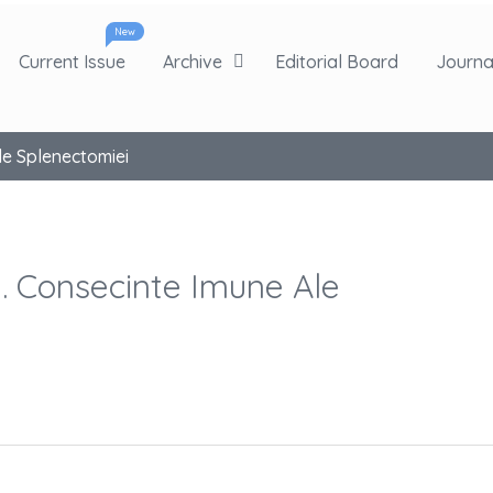
New
Current Issue
Archive
Editorial Board
Journal
Ale Splenectomiei
te. Consecinte Imune Ale