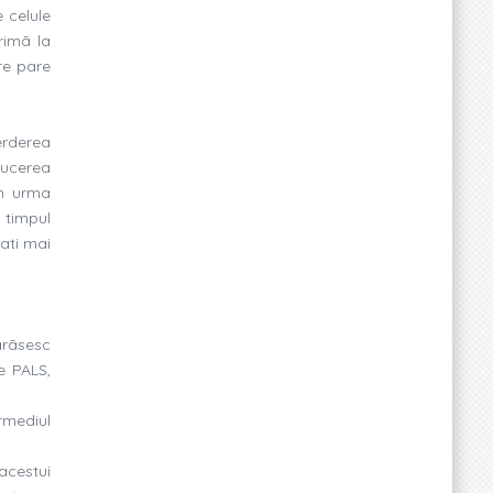
e celule
primã la
re pare
erderea
ducerea
în urma
 timpul
ati mai
ãrãsesc
e PALS,
ermediul
acestui