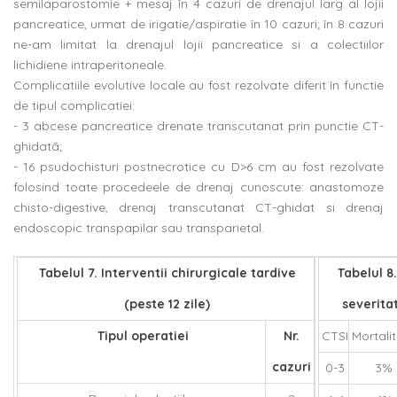
semilaparostomie + mesaj în 4 cazuri de drenajul larg al lojii
pancreatice, urmat de irigatie/aspiratie în 10 cazuri; în 8 cazuri
ne-am limitat la drenajul lojii pancreatice si a colectiilor
lichidiene intraperitoneale.
Complicatiile evolutive locale au fost rezolvate diferit în functie
de tipul complicatiei:
- 3 abcese pancreatice drenate transcutanat prin punctie CT-
ghidatã;
- 16 psudochisturi postnecrotice cu D>6 cm au fost rezolvate
folosind toate procedeele de drenaj cunoscute: anastomoze
chisto-digestive, drenaj transcutanat CT-ghidat si drenaj
endoscopic transpapilar sau transparietal.
Tabelul 7. Interventii chirurgicale tardive
Tabelul 8
(peste 12 zile)
severita
Tipul operatiei
Nr.
CTSI
Mortali
cazuri
0-3
3%