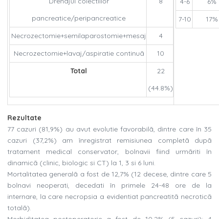
Drenajul colectiilor
8
4-6
6%
pancreatice/peripancreatice
7-10
17%
Necrozectomie+semilaparostomie+mesaj
4
Necrozectomie+lavaj/aspiratie continuã
10
Total
22
(44.8%)
Rezultate
77 cazuri (81,9%) au avut evolutie favorabilã, dintre care în 35
cazuri (37,2%) am înregistrat remisiunea completã dupã
tratament medical conservator, bolnavii fiind urmãriti în
dinamicã (clinic, biologic si CT) la 1, 3 si 6 luni.
Mortalitatea generalã a fost de 12,7% (12 decese, dintre care 5
bolnavi neoperati, decedati în primele 24-48 ore de la
internare, la care necropsia a evidentiat pancreatitã necroticã
totalã).