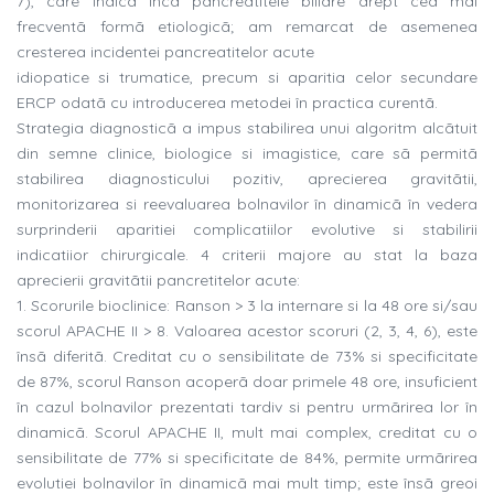
7), care indicã încã pancreatitele biliare drept cea mai
frecventã formã etiologicã; am remarcat de asemenea
cresterea incidentei pancreatitelor acute
idiopatice si trumatice, precum si aparitia celor secundare
ERCP odatã cu introducerea metodei în practica curentã.
Strategia diagnosticã a impus stabilirea unui algoritm alcãtuit
din semne clinice, biologice si imagistice, care sã permitã
stabilirea diagnosticului pozitiv, aprecierea gravitãtii,
monitorizarea si reevaluarea bolnavilor în dinamicã în vedera
surprinderii aparitiei complicatiilor evolutive si stabilirii
indicatiior chirurgicale. 4 criterii majore au stat la baza
aprecierii gravitãtii pancretitelor acute:
1. Scorurile bioclinice: Ranson > 3 la internare si la 48 ore si/sau
scorul APACHE II > 8. Valoarea acestor scoruri (2, 3, 4, 6), este
însã diferitã. Creditat cu o sensibilitate de 73% si specificitate
de 87%, scorul Ranson acoperã doar primele 48 ore, insuficient
în cazul bolnavilor prezentati tardiv si pentru urmãrirea lor în
dinamicã. Scorul APACHE II, mult mai complex, creditat cu o
sensibilitate de 77% si specificitate de 84%, permite urmãrirea
evolutiei bolnavilor în dinamicã mai mult timp; este însã greoi