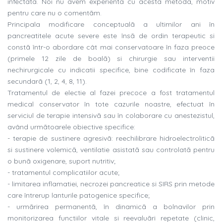
infectatã. Noi nu avem experientã cu acestã metodã, motiv
pentru care nu o comentãm.
Principala modificare conceptualã a ultimilor ani în
pancreatitele acute severe este însã de ordin terapeutic si
constã într-o abordare cât mai conservatoare în faza preoce
(primele 12 zile de boalã) si chirurgie sau interventii
nechirurgicale cu indicatii specifice, bine codificate în faza
secundarã (1, 2, 4, 8, 11).
Tratamentul de electie al fazei precoce a fost tratamentul
medical conservator în tote cazurile noastre, efectuat în
serviciul de terapie intensivã sau în colaborare cu anestezistul,
având urmãtoarele obiective specifice:
- terapie de sustinere agresivã: reechilibrare hidroelectroliticã
si sustinere volemicã, ventilatie asistatã sau controlatã pentru
o bunã oxigenare, suport nutritiv;
- tratamentul complicatiilor acute;
- limitarea inflamatiei, necrozei pancreatice si SIRS prin metode
care întrerup lanturile patogenice specifice;
- urmãrirea permanentã, în dinamicã a bolnavilor prin
monitorizarea functiilor vitale si reevaluãri repetate (clinic,