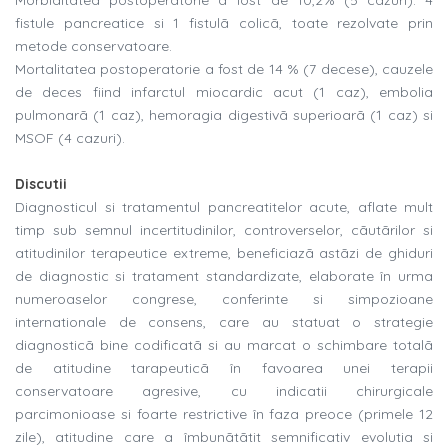
Morbiditatea postoperatorie a fost de 10,2% (5 cazuri): 4
fistule pancreatice si 1 fistulã colicã, toate rezolvate prin
metode conservatoare.
Mortalitatea postoperatorie a fost de 14 % (7 decese), cauzele
de deces fiind infarctul miocardic acut (1 caz), embolia
pulmonarã (1 caz), hemoragia digestivã superioarã (1 caz) si
MSOF (4 cazuri).
Discutii
Diagnosticul si tratamentul pancreatitelor acute, aflate mult
timp sub semnul incertitudinilor, controverselor, cãutãrilor si
atitudinilor terapeutice extreme, beneficiazã astãzi de ghiduri
de diagnostic si tratament standardizate, elaborate în urma
numeroaselor congrese, conferinte si simpozioane
internationale de consens, care au statuat o strategie
diagnosticã bine codificatã si au marcat o schimbare totalã
de atitudine tarapeuticã în favoarea unei terapii
conservatoare agresive, cu indicatii chirurgicale
parcimonioase si foarte restrictive în faza preoce (primele 12
zile), atitudine care a îmbunãtãtit semnificativ evolutia si