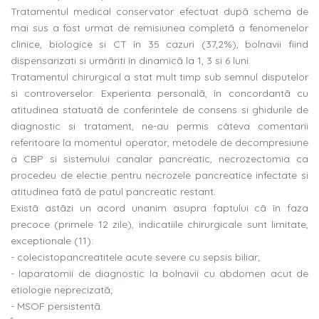
Tratamentul medical conservator efectuat dupã schema de
mai sus a fost urmat de remisiunea completã a fenomenelor
clinice, biologice si CT în 35 cazuri (37,2%), bolnavii fiind
dispensarizati si urmãriti în dinamicã la 1, 3 si 6 luni.
Tratamentul chirurgical a stat mult timp sub semnul disputelor
si controverselor. Experienta personalã, în concordantã cu
atitudinea statuatã de conferintele de consens si ghidurile de
diagnostic si tratament, ne-au permis câteva comentarii
referitoare la momentul operator, metodele de decompresiune
a CBP si sistemului canalar pancreatic, necrozectomia ca
procedeu de electie pentru necrozele pancreatice infectate si
atitudinea fatã de patul pancreatic restant.
Existã astãzi un acord unanim asupra faptului cã în faza
precoce (primele 12 zile), indicatiile chirurgicale sunt limitate,
exceptionale (11):
- colecistopancreatitele acute severe cu sepsis biliar;
- laparatomii de diagnostic la bolnavii cu abdomen acut de
etiologie neprecizatã;
- MSOF persistentã.