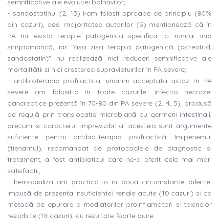
semnificative ale evolutiei bolnavilor;
- sandostatinul (2, 13) l-am folosit aproape de principiu (80%
din cazuri), desi majoritatea autorilor (5) mentioneazã cã în
PA nu exista terapie patogenicã specificã, ci numai una
simptomaticã, iar "asa zisa terapia patogenicã (octeotrid,
sandostatin)" nu realizeazã nici reduceri semnificative ale
mortalitãtii si nici cresterea supravietuirilor în PA severe;
- antibioterapia profilacticã, unanim acceptatã astãzi în PA
severe am folosit-o în toate cazurile. Infectia necrozei
pancreatice prezentã în 70-80 din PA severe (2, 4, 5), produsã
de regulã prin translocatie microbianã cu germeni intestinali,
precum si caracterul imprevizibil al acesteia sunt argumente
suficiente pentru antibio-terapia profilacticã. Imipenemul
(tienamul), recomandat de protocoalele de diagnostic si
tratament, a fost antibioticul care ne-a oferit cele mai mari
satisfactii;
- hemodializa am practicat-o în douã circumstante diferite:
impusã de prezenta insuficientei renale acute (10 cazuri) si ca
metodã de epurare a mediatorilor proinflamatori si toxinelor
rezorbite (18 cazuri), cu rezultate foarte bune.