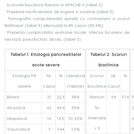
· Scorurile bioclinice Ranson si APACHE II (tabel 2).
· Prezenta insuficientelor de organe si sisteme (tabel 3).
· Tomografia computerizatã spiralã cu contrastant si scorul
Balthazar (tabel 4) efectuatã la 85 cazuri (90,4%).
· Prezenta complicatiilor evolutive locale: infectia focarelor de
necrozã, pseudochist, abces, (tabel 5).
Tabelul 1. Etiologia pancreatitelor
Tabelul 2. Scoruri
acute severe
bioclinice
Etiologia PA
Nr.
%
Literaturã
Scoruri
Nr.
%
severe
Cazuri
(Yakshe)
bioclinice
Cazuri
Biliarã
21
22,3
38%
Ranson
54
57.4
R
la
Alcoolicã
42
44,6
35%
internare
Idiopaticã
14
14,5
10-25%
> 3
Traumaticã
7
7,44
1,5%