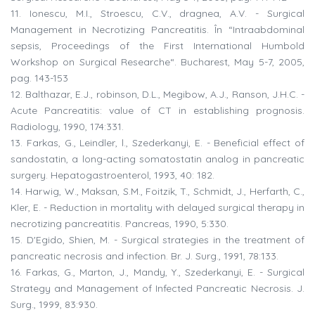
11. Ionescu, M.I., Stroescu, C.V., dragnea, A.V. - Surgical
Management in Necrotizing Pancreatitis. În “Intraabdominal
sepsis, Proceedings of the First International Humbold
Workshop on Surgical Researche“. Bucharest, May 5-7, 2005,
pag. 143-153
12. Balthazar, E.J., robinson, D.L., Megibow, A.J., Ranson, J.H.C. -
Acute Pancreatitis: value of CT in establishing prognosis.
Radiology, 1990, 174:331.
13. Farkas, G., Leindler, l., Szederkanyi, E. - Beneficial effect of
sandostatin, a long-acting somatostatin analog in pancreatic
surgery. Hepatogastroenterol, 1993, 40: 182.
14. Harwig, W., Maksan, S.M., Foitzik, T., Schmidt, J., Herfarth, C.,
Kler, E. - Reduction in mortality with delayed surgical therapy in
necrotizing pancreatitis. Pancreas, 1990, 5:330.
15. D'Egido, Shien, M. - Surgical strategies in the treatment of
pancreatic necrosis and infection. Br. J. Surg., 1991, 78:133.
16. Farkas, G., Marton, J., Mandy, Y., Szederkanyi, E. - Surgical
Strategy and Management of Infected Pancreatic Necrosis. J.
Surg., 1999, 83:930.