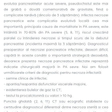
evolutia pancreatitelor acute severe, pseudochistul este mai
de grabã o dovdã comemorativã de gravitate, fiind o
complicatie tardivã (dincolo de 3 sãptãmâni). Infectia necrozei
pancreatice este complicatia evolutivã localã cea mai
importantã, principala cauza de mortalitate în PA severe; este
întâlnitã în 70-80% din PA severe (5, 8, 11), riscul crescând
paralel cu întinderea necrozei si timpul scurs de la debutul
pancreatitei (incidenta maximã la 3 sãptãmâni). Diagnosticul
preoperator al necrozei pancreatice infectate, deseori dificil,
capãtã în aceste conditii o importantã strategicã deosebitã,
deoarece prezenta necrozei pancreatice infectate reprezintã
indicatie chirurgicalã majorã în PA sevre. Noi am folosit
urmãtoarele criterii de diagnostic pentru necroza infectatã:
- semne clinice de infectie;
- aparitia/reaparitia disfunctiilor viscerale majore;
- evidentierea bulelor de gaz la CT;
- testul la procalcitoninã cu valori > 10 hg.
Punctia ghidatã (2, 6, 11) CT sau ecografic stabileste cu
certitudine diagnosticul diferential dintre necroza sterilã si cea