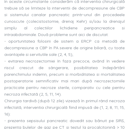
În aceste circumstante considerãm cã interventia chirurgicalã
trebuie sã se limiteze la interventii de decompresiune ale CBP
si sistemului canalar pancreatic printr-unul din procedeele
cunoscute (colecistostomie, drenaj Kehr) si/sau la drenajul
simplu al colectiilor lichidiene peripancreatice si
intraabdominale. Douã probleme sunt aici de discutat:
- oportunitatea folosirii de sistem a ERCP ca metodã de
decompresiune a CBP în PA severe de origine biliarã, cu toate
avantajele si servitutile sale (2, 4, 5);
- evitarea necrozectomiei în faza precoce, având în vedere
riscul crescut de sângerare, posibilitatea îndepãrtãrii
parenchimului indemn, precum si morbiditatea si mortalitatea
postoperatorie semnificativ mai mari dupã necrozectomiile
practicate pentru necroze sterile, comparativ cu cele pentru
necroza infectatã (2, 5, 11, 14).
Chirurgia tardivã (dupã 12 zile) vizeazã în primul rând necroza
infectatã, interventia chirurgicalã fiind impusã de (1, 2, 8, 11, 15,
16):
- prezenta sepsisului pancreatic dovedit sau bãnuit pe SIRS,
prezenta bulelor de gaz pe CT si testul la procalcitoninã > 10