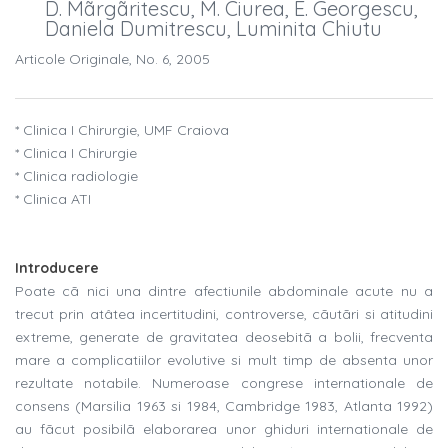
D. Mãrgãritescu, M. Ciurea, E. Georgescu,
Daniela Dumitrescu, Luminita Chiutu
Articole Originale, No. 6, 2005
* Clinica I Chirurgie, UMF Craiova
* Clinica I Chirurgie
* Clinica radiologie
* Clinica ATI
Introducere
Poate cã nici una dintre afectiunile abdominale acute nu a
trecut prin atâtea incertitudini, controverse, cãutãri si atitudini
extreme, generate de gravitatea deosebitã a bolii, frecventa
mare a complicatiilor evolutive si mult timp de absenta unor
rezultate notabile. Numeroase congrese internationale de
consens (Marsilia 1963 si 1984, Cambridge 1983, Atlanta 1992)
au fãcut posibilã elaborarea unor ghiduri internationale de