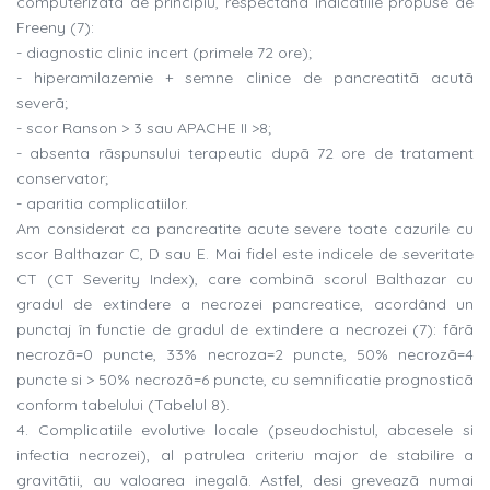
computerizatã de principiu, respectând indicatiile propuse de
Freeny (7):
- diagnostic clinic incert (primele 72 ore);
- hiperamilazemie + semne clinice de pancreatitã acutã
severã;
- scor Ranson > 3 sau APACHE II >8;
- absenta rãspunsului terapeutic dupã 72 ore de tratament
conservator;
- aparitia complicatiilor.
Am considerat ca pancreatite acute severe toate cazurile cu
scor Balthazar C, D sau E. Mai fidel este indicele de severitate
CT (CT Severity Index), care combinã scorul Balthazar cu
gradul de extindere a necrozei pancreatice, acordând un
punctaj în functie de gradul de extindere a necrozei (7): fãrã
necrozã=0 puncte, 33% necroza=2 puncte, 50% necrozã=4
puncte si > 50% necrozã=6 puncte, cu semnificatie prognosticã
conform tabelului (Tabelul 8).
4. Complicatiile evolutive locale (pseudochistul, abcesele si
infectia necrozei), al patrulea criteriu major de stabilire a
gravitãtii, au valoarea inegalã. Astfel, desi greveazã numai