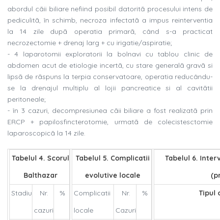
abordul cãii biliare nefiind posibil datoritã procesului intens de
pediculitã, în schimb, necroza infectatã a impus reinterventia
la 14 zile dupã operatia primarã, când s-a practicat
necrozectomie + drenaj larg + cu irigatie/aspiratie;
- 4 laparotomii exploratorii la bolnavi cu tablou clinic de
abdomen acut de etiologie incertã, cu stare generalã gravã si
lipsã de rãspuns la terpia conservatoare, operatia reducându-
se la drenajul multiplu al lojii pancreatice si al cavitãtii
peritoneale;
- în 3 cazuri, decompresiunea cãii biliare a fost realizatã prin
ERCP + papilosfincterotomie, urmatã de colecistesctomie
laparoscopicã la 14 zile.
Tabelul 4. Scorul
Tabelul 5. Complicatii
Tabelul 6. Inter
Balthazar
evolutive locale
(p
Stadiu
Nr.
%
Complicatii
Nr.
%
Tipul 
cazuri
locale
Cazuri