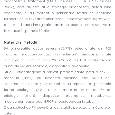
diagnostic si tratament (UK Guidelines 1998 si IAP Gudelines
2002), care au statuat o strategie diagnosticã, astãzi bine
codificatã, si au marcat o schimbare totalã de atitudine
terapeuticã în favoarea unei terapii conservatoare agresive si
a unor indicatii chirurgicale parcimonioase, foarte restricive în
faza acutã (primele 12 zile).
Material si Metodã
94 pancreatite acute severe (56,9%) selectionate din 165
pancreatite acute (33 cazuri în medie/an) internate si tratate
în clinicã în ultimii 5 ani (2000-2005) au fost analizate din
punct de vedere etiologic, diagnostic si terapeutic.
Studiul etiopatogenic a relevat predominanta netã a sexului
masculin (84%), cu incidenta maximã între 30-50 ani.
Pancreatitele acute (PA) etanolice au reprezentat principala
formã etiologicã (42 cazuri), urmate în ordine de PA de
etiologie biliarã, idiopatice, traumatice, metabolice,
medicamentoase, post-ERCP si postoperatorii (tabel 1).
Diagnosticul de PA severã a fost stabilit pe baza urmãtoarelor
criterii: