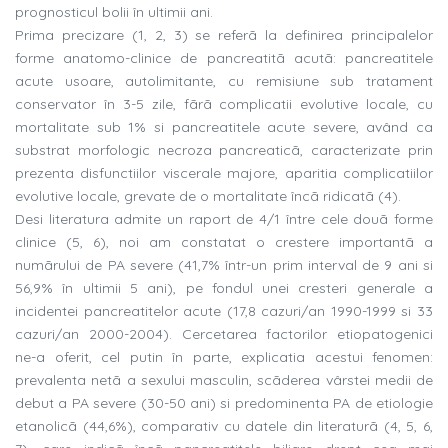
prognosticul bolii în ultimii ani.
Prima precizare (1, 2, 3) se referã la definirea principalelor
forme anatomo-clinice de pancreatitã acutã: pancreatitele
acute usoare, autolimitante, cu remisiune sub tratament
conservator în 3-5 zile, fãrã complicatii evolutive locale, cu
mortalitate sub 1% si pancreatitele acute severe, având ca
substrat morfologic necroza pancreaticã, caracterizate prin
prezenta disfunctiilor viscerale majore, aparitia complicatiilor
evolutive locale, grevate de o mortalitate încã ridicatã (4).
Desi literatura admite un raport de 4/1 între cele douã forme
clinice (5, 6), noi am constatat o crestere importantã a
numãrului de PA severe (41,7% într-un prim interval de 9 ani si
56,9% în ultimii 5 ani), pe fondul unei cresteri generale a
incidentei pancreatitelor acute (17,8 cazuri/an 1990-1999 si 33
cazuri/an 2000-2004). Cercetarea factorilor etiopatogenici
ne-a oferit, cel putin în parte, explicatia acestui fenomen:
prevalenta netã a sexului masculin, scãderea vârstei medii de
debut a PA severe (30-50 ani) si predominenta PA de etiologie
etanolicã (44,6%), comparativ cu datele din literaturã (4, 5, 6,