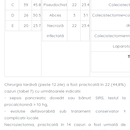
C
39
45.8
Pseudochist
22
23.4
Colecistec
D
26
30.5
Abces
3
3.1
Colecistectomie+co
d
E
20
23.7
Necrozã
22
23.4
infectatã
Colecistectomie+
Laparot
T
Chirurgia tardivã (peste 12 zile) a fost practicatã în 22 (44,8%)
cazuri (tabel 7) cu urmãtoarele indicatii:
- sepsis pancreatic dovedit sau bãnuit: SIRS, testul la
procalcitoninã > 10 hg;
- evolutie defavorabilã sub tratament conservator ±
complicatii locale.
Necrozectomia, practicatã în 14 cazuri a fost urmatã de