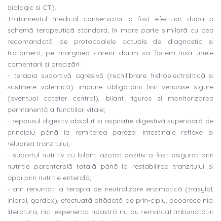
biologic si CT).
Tratamentul medical conservator a fost efectuat dupã o
schemã terapeuticã standard, în mare parte similarã cu cea
recomandatã de protocoalele actuale de diagnostic si
tratament, pe marginea cãreia dorim sã facem însã unele
comentarii si precizãri:
- terapia suportivã agresivã (rechilibrare hidroelectroliticã si
sustinere volemicã) impune obligatoriu linii venoase sigure
(eventual cateter central), bilant riguros si monitorizarea
permanentã a functiilor vitale;
- repausul digestiv absolut si aspiratie digestivã superioarã de
principiu pânã la remiterea parezei intestinale reflexe si
reluarea tranzitului;
- suportul nutritiv cu bilant azotat pozitiv a fost asigurat prin
nutritie parenteralã totalã pânã la restabilirea tranzitului si
apoi prin nutritie enteralã;
- am renuntat la terapia de neutralizare enzimaticã (trasylol,
iniprol, gordox), efectuatã altãdatã de prin-cipiu, deoarece nici
literatura, nici experienta noastrã nu au remarcat îmbunãtãtiri