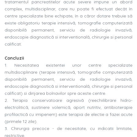
tratamentul pancreatitelor acute severe impune un abord
complex, multidisciplinar, care nu poate fi efectuat decât în
centre specializate bine echipate, în a cãror dotare trebuie sã
existe obligatoriu terapie intensivã, tomografie computerizatã
disponibilã permanent, serviciu de radiologie invazivã,
endoscopie diagnosticã si interventionalã, chirurgie si personal
calificat.
Concluzii
1. Necesitatea existentei unor centre specializate
multidisciplinare (terapie intensivã, tomografie computerizatã
disponibilã permanent, serviciu de radiologie invazivã,
endoscopie diagnosticã si interventionalã, chirurgie si personal
calificat) si dirijarea bolnavilor spre aceste centre.
2. Terapia conservatoare agresivã (reechiilibrare hidro-
electroliticã, sustinere volemicã, aport nutritiv, antibioterapie
profilacticã cu imipenem) este terapia de electie a fazei acute
(primele 12 zile).
3. Chirurgia precoce - de necesitate, cu indicatii limitate,
restrictive.