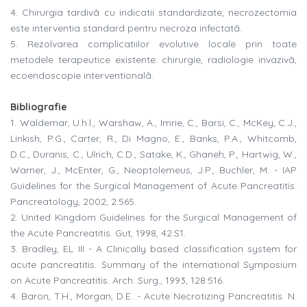
4. Chirurgia tardivã cu indicatii standardizate; necrozectomia
este interventia standard pentru necroza infectatã.
5. Rezolvarea complicatiilor evolutive locale prin toate
metodele terapeutice existente: chirurgie, radiologie invazivã,
ecoendoscopie interventionalã.
Bibliografie
1. Waldemar, U.h.l., Warshaw, A., Imrie, C., Barsi, C., McKey, C.J.,
Linkish, P.G., Carter, R., Di Magno, E., Banks, P.A., Whitcomb,
D.C., Duranis, C., Ulrich, C.D., Satake, K., Ghaneh, P., Hartwig, W.,
Warner, J., McEnter, G., Neoptolemeus, J.P., Buchler, M. - IAP
Guidelines for the Surgical Management of Acute Pancreatitis.
Pancreatology, 2002, 2:565.
2. United Kingdom Guidelines for the Surgical Management of
the Acute Pancreatitis. Gut, 1998, 42:S1.
3. Bradley, EL III - A Clinically based classification system for
acute pancreatitis. Summary of the international Symposium
on Acute Pancreatitis. Arch. Surg., 1993, 128:516.
4. Baron, T.H., Morgan, D.E. - Acute Necrotizing Pancreatitis. N.