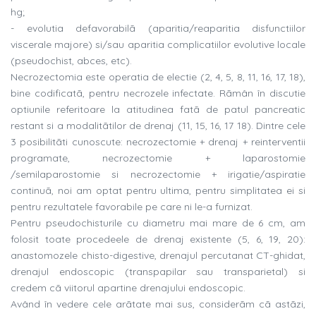
hg;
- evolutia defavorabilã (aparitia/reaparitia disfunctiilor
viscerale majore) si/sau aparitia complicatiilor evolutive locale
(pseudochist, abces, etc).
Necrozectomia este operatia de electie (2, 4, 5, 8, 11, 16, 17, 18),
bine codificatã, pentru necrozele infectate. Rãmân în discutie
optiunile referitoare la atitudinea fatã de patul pancreatic
restant si a modalitãtilor de drenaj (11, 15, 16, 17 18). Dintre cele
3 posibilitãti cunoscute: necrozectomie + drenaj + reinterventii
programate, necrozectomie + laparostomie
/semilaparostomie si necrozectomie + irigatie/aspiratie
continuã, noi am optat pentru ultima, pentru simplitatea ei si
pentru rezultatele favorabile pe care ni le-a furnizat.
Pentru pseudochisturile cu diametru mai mare de 6 cm, am
folosit toate procedeele de drenaj existente (5, 6, 19, 20):
anastomozele chisto-digestive, drenajul percutanat CT-ghidat,
drenajul endoscopic (transpapilar sau transparietal) si
credem cã viitorul apartine drenajului endoscopic.
Având în vedere cele arãtate mai sus, considerãm cã astãzi,