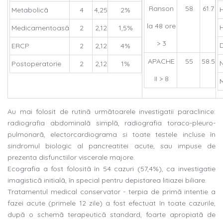
Ranson
58
61.7
Metabolicã
4
4,25
2%
la 48 ore
Medicamentoasã
2
2,12
1,5%
> 3
D
ERCP
2
2,12
4%
APACHE
55
58.5
Postoperatorie
2
2,12
1%
II > 8
Au mai folosit de rutinã urmãtoarele investigatii paraclinice:
radiografia abdominalã simplã, radiografia toraco-pleuro-
pulmonarã, electorcardiograma si toate testele incluse în
sindromul biologic al pancreatitei acute, sau impuse de
prezenta disfunctiilor viscerale majore.
Ecografia a fost folositã în 54 cazuri (57,4%), ca investigatie
imagisticã initialã, în special pentru depistarea litiazei biliare.
Tratamentul medical conservator - terpia de primã intentie a
fazei acute (primele 12 zile) a fost efectuat în toate cazurile,
dupã o schemã terapeuticã standard, foarte apropiatã de