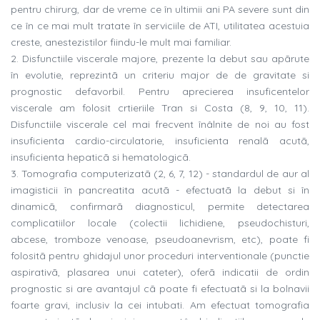
pentru chirurg, dar de vreme ce în ultimii ani PA severe sunt din
ce în ce mai mult tratate în serviciile de ATI, utilitatea acestuia
creste, anestezistilor fiindu-le mult mai familiar.
2. Disfunctiile viscerale majore, prezente la debut sau apãrute
în evolutie, reprezintã un criteriu major de de gravitate si
prognostic defavorbil. Pentru aprecierea insuficentelor
viscerale am folosit crtieriile Tran si Costa (8, 9, 10, 11).
Disfunctiile viscerale cel mai frecvent înâlnite de noi au fost
insuficienta cardio-circulatorie, insuficienta renalã acutã,
insuficienta hepaticã si hematologicã.
3. Tomografia computerizatã (2, 6, 7, 12) - standardul de aur al
imagisticii în pancreatita acutã - efectuatã la debut si în
dinamicã, confirmarã diagnosticul, permite detectarea
complicatiilor locale (colectii lichidiene, pseudochisturi,
abcese, tromboze venoase, pseudoanevrism, etc), poate fi
folositã pentru ghidajul unor proceduri interventionale (punctie
aspirativã, plasarea unui cateter), oferã indicatii de ordin
prognostic si are avantajul cã poate fi efectuatã si la bolnavii
foarte gravi, inclusiv la cei intubati. Am efectuat tomografia