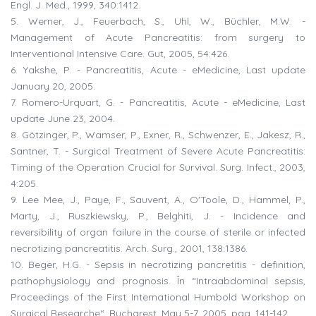
Engl. J. Med., 1999, 340:1412.
5. Werner, J., Feuerbach, S., Uhl, W., Büchler, M.W. -
Management of Acute Pancreatitis: from surgery to
Interventional Intensive Care. Gut, 2005, 54:426.
6. Yakshe, P. - Pancreatitis, Acute - eMedicine, Last update
January 20, 2005.
7. Romero-Urquart, G. - Pancreatitis, Acute - eMedicine, Last
update June 23, 2004.
8. Götzinger, P., Wamser, P., Exner, R., Schwenzer, E., Jakesz, R.,
Santner, T. - Surgical Treatment of Severe Acute Pancreatitis:
Timing of the Operation Crucial for Survival. Surg. Infect., 2003,
4:205.
9. Lee Mee, J., Paye, F., Sauvent, A., O'Toole, D., Hammel, P.,
Marty, J., Ruszkiewsky, P., Belghiti, J. - Incidence and
reversibility of organ failure in the course of sterile or infected
necrotizing pancreatitis. Arch. Surg., 2001, 138:1386.
10. Beger, H.G. - Sepsis in necrotizing pancretitis - definition,
pathophysiology and prognosis. În “Intraabdominal sepsis,
Proceedings of the First International Humbold Workshop on
Surgical Researche“. Bucharest, May 5-7, 2005, pag. 141-142