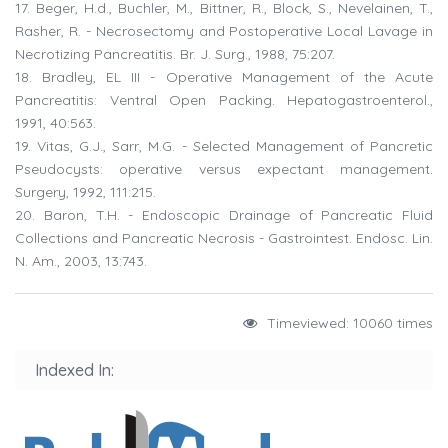
17. Beger, H.d., Buchler, M., Bittner, R., Block, S., Nevelainen, T.,
Rasher, R. - Necrosectomy and Postoperative Local Lavage in
Necrotizing Pancreatitis. Br. J. Surg., 1988, 75:207.
18. Bradley, EL III - Operative Management of the Acute
Pancreatitis: Ventral Open Packing. Hepatogastroenterol.,
1991, 40:563.
19. Vitas, G.J., Sarr, M.G. - Selected Management of Pancretic
Pseudocysts: operative versus expectant management.
Surgery, 1992, 111:215.
20. Baron, T.H. - Endoscopic Drainage of Pancreatic Fluid
Collections and Pancreatic Necrosis - Gastrointest. Endosc. Lin.
N. Am., 2003, 13:743.
Timeviewed: 10060 times
Indexed In: