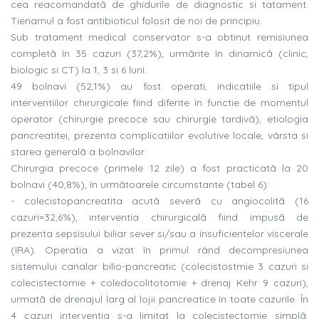
cea reacomandatã de ghidurile de diagnostic si tatament.
Tienamul a fost antibioticul folosit de noi de principiu.
Sub tratament medical conservator s-a obtinut remisiunea
completã în 35 cazuri (37,2%), urmãrite în dinamicã (clinic,
biologic si CT) la 1, 3 si 6 luni.
49 bolnavi (52,1%) au fost operati, indicatiile si tipul
interventiilor chirurgicale fiind diferite în functie de momentul
operator (chirurgie precoce sau chirurgie tardivã), etiologia
pancreatitei, prezenta complicatiilor evolutive locale, vârsta si
starea generalã a bolnavilor.
Chirurgia precoce (primele 12 zile) a fost practicatã la 20
bolnavi (40,8%), în urmãtoarele circumstante (tabel 6):
- colecistopancreatita acutã severã cu angiocolitã (16
cazuri=32,6%), interventia chirurgicalã fiind impusã de
prezenta sepsisului biliar sever si/sau a insuficientelor viscerale
(IRA). Operatia a vizat în primul rând decompresiunea
sistemului canalar bilio-pancreatic (colecistostmie 3 cazuri si
colecistectomie + coledocolitotomie + drenaj Kehr 9 cazuri),
urmatã de drenajul larg al lojii pancreatice în toate cazurile. În
4 cazuri interventia s-a limitat la colecistectomie simplã,