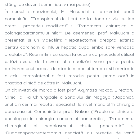
stângi au devenit semnificativ mai putine).
În cursul simpozionului, M. Makuuchi a prezentat douã
comunicãri: "Transplantul de ficat de la donator viu cu lob
drept - procedeu modificat" si "Tratamentul chirurgical al
colangiocarcinomului hilar". De asemenea, prof. Makuuchi a
prezentat si un videofilm: "Hepatectomie dreaptã extinsã
pentru carcinom al hilului hepatic dupã embolizare venoasã
prealabilã". Reamintim cu aceastã ocazie cã procedeul utilizat
astãzi destul de frecvent al embolizãrii venei porte pentru
obtinerea unui proces de atrofie a lobului tumoral si hipertrofie
a celui controlateral a fost introdus pentru prima oarã în
practica clinicã de cãtre M. Makuuchi.
Un alt invitat de marcã a fost prof. Akymasa Nakao, Directorul
Clinicii a II-a Chirurgicale a Spitalului din Nagoya (Japonia),
unul din cei mai reputati specialisti la nivel mondial în chirurgia
pancreasului. Comunicãrile prof. Nakao ("Probleme clinice si
oncologice în chirurgia cancerului pancreatic", "Tratamentul
chirurgical al neoplasmului chistic pancreatic" si
"Duodenopancreatectomia asociatã cu rezectie de venã