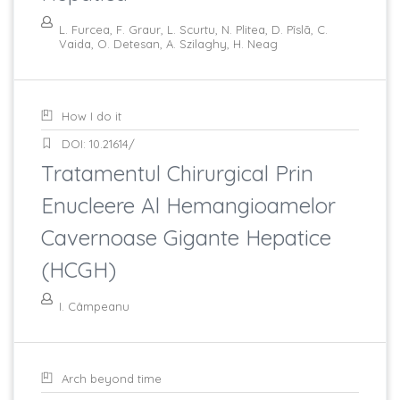
L. Furcea, F. Graur, L. Scurtu, N. Plitea, D. Pîslã, C.
Vaida, O. Detesan, A. Szilaghy, H. Neag
How I do it
DOI: 10.21614/
Tratamentul Chirurgical Prin
Enucleere Al Hemangioamelor
Cavernoase Gigante Hepatice
(HCGH)
I. Câmpeanu
Arch beyond time