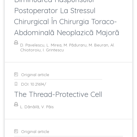
Postoperator La Stressul
Chirurgical În Chirurgia Toraco-
Abdominalã Neoplazicã Majorã
D. Pavelescu, L. Mirea, M. Pãduraru, M. Beuran, Al.
Chiotoroiu, I. Grintescu
Original article
DOI: 10.21614/
The Thread-Protective Cell
L. Dãnãilã, V. Pãis
Original article