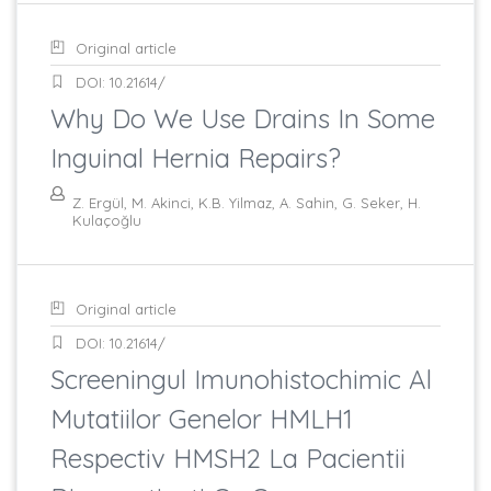
Original article
DOI: 10.21614/
Why Do We Use Drains In Some
Inguinal Hernia Repairs?
Z. Ergül, M. Akinci, K.B. Yilmaz, A. Sahin, G. Seker, H.
Kulaçoğlu
Original article
DOI: 10.21614/
Screeningul Imunohistochimic Al
Mutatiilor Genelor HMLH1
Respectiv HMSH2 La Pacientii