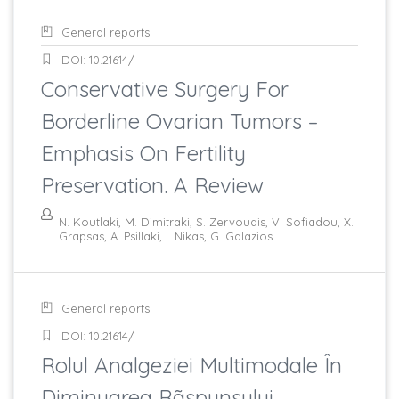
General reports
DOI: 10.21614/
Conservative Surgery For
Borderline Ovarian Tumors –
Emphasis On Fertility
Preservation. A Review
N. Koutlaki, M. Dimitraki, S. Zervoudis, V. Sofiadou, X.
Grapsas, A. Psillaki, I. Nikas, G. Galazios
General reports
DOI: 10.21614/
Rolul Analgeziei Multimodale În
Diminuarea Rãspunsului