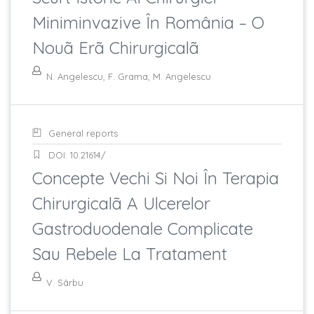
Miniminvazive În România – O
Nouã Erã Chirurgicalã
N. Angelescu, F. Grama, M. Angelescu
General reports
DOI: 10.21614/
Concepte Vechi Si Noi În Terapia
Chirurgicalã A Ulcerelor
Gastroduodenale Complicate
Sau Rebele La Tratament
V. Sârbu