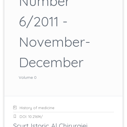
Number
6/2011 -
November-
December
Volume 0
History of medicine
DOI: 10.21614/
Scurt Istoric Al Chirurgiei