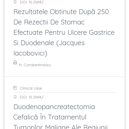
DOI: 10.21614/
Rezultatele Obtinute Dupã 250
De Rezectii De Stomac
Efectuate Pentru Ulcere Gastrice
Si Duodenale (Jacques
Iacobovici)
N. Constantinescu
Clinical case
DOI: 10.21614/
Duodenopancreatectomia
Cefalicã În Tratamentul
Tumorilor Maligne Ale Regiunii