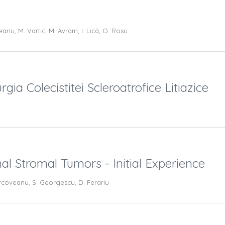
teanu, M. Vartic, M. Avram, I. Licã, O. Rosu
gia Colecistitei Scleroatrofice Litiazice
al Stromal Tumors - Initial Experience
ârcoveanu, S. Georgescu, D. Ferariu