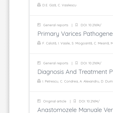
D.E. Gîzã, C. Vasilescu
General reports
DOI: 10.21614/
Primary Varices Pathogenes
F. Calotã, I. Vasile, S. Mogoantã, C. Mesinã, 
General reports
DOI: 10.21614/
Diagnosis And Treatment P
I. Petrescu, C. Condrea, A. Alexandru, D. Dumi
Original article
DOI: 10.21614/
Anastomozele Manuale Vers