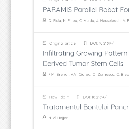
PARAMIS Parallel Robot Fo
D. Pisla, N. Plitea, C. Vaida, J. Hesselbach, A
Original article
DOI: 10.21614/
Infiltrating Growing Patte
Derived Tumor Stem Cells
F.M. Brehar, A.V. Ciurea, O. Zarnescu, C. Ble
How I do it
DOI: 10.21614/
Tratamentul Bontului Pancr
N. Al Hajjar