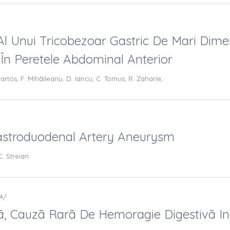
l Unui Tricobezoar Gastric De Mari Dime
 În Peretele Abdominal Anterior
Bartos, F. Mihãileanu, D. Iancu, C. Tomus, R. Zaharie,
astroduodenal Artery Aneurysm
 C. Streian
14/
ã, Cauzã Rarã De Hemoragie Digestivã Infe