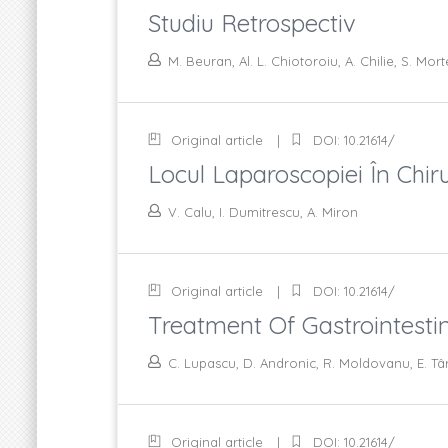
Studiu Retrospectiv
M. Beuran, Al. L. Chiotoroiu, A. Chilie, S. Mor
Original article
DOI: 10.21614/
Locul Laparoscopiei În Chirur
V. Calu, I. Dumitrescu, A. Miron
Original article
DOI: 10.21614/
Treatment Of Gastrointestin
C. Lupascu, D. Andronic, R. Moldovanu, E. T
Original article
DOI: 10.21614/