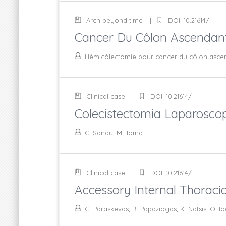
Arch beyond time
DOI: 10.21614/
Cancer Du Côlon Ascendant
Hémicôlectomie pour cancer du côlon ascend
Clinical case
DOI: 10.21614/
Colecistectomia Laparoscop
C. Sandu, M. Toma
Clinical case
DOI: 10.21614/
Accessory Internal Thoracic 
G. Paraskevas, B. Papaziogas, K. Natsis, O. I