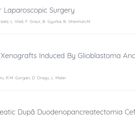
r Laparoscopic Surgery
. Raatz, L. Vlad, F. Graur, B. Gyurka, B. Gherman,M.
rn Xenografts Induced By Glioblastoma An
otu, R.M. Gorgan, D. Dragu, L. Matei
eatic Dupã Duodenopancreatectomia Cefal