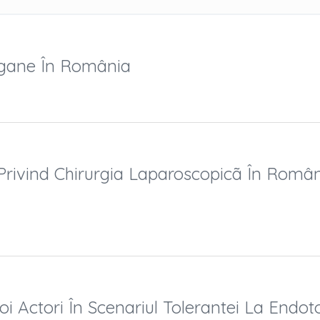
Organe În România
e Privind Chirurgia Laparoscopicã În Român
oi Actori În Scenariul Tolerantei La Endot