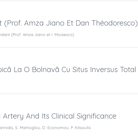
 (Prof. Amza Jiano Et Dan Théodoresco)
ant (Prof. Amza Jiano et I. Moisesco)
icã La O Bolnavã Cu Situs Inversus Total
Artery And Its Clinical Significance
oannidis, S. Martoglou, D. Economou, P. Kitsoulis