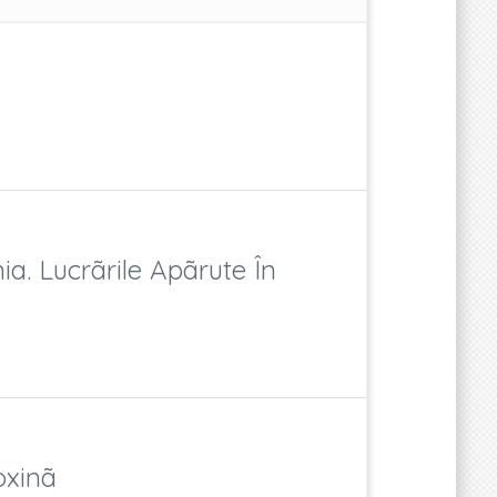
ia. Lucrãrile Apãrute În
oxinã