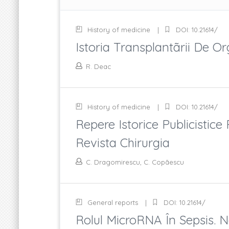
History of medicine
DOI: 10.21614/
Istoria Transplantãrii De 
R. Deac
History of medicine
DOI: 10.21614/
Repere Istorice Publicistic
Revista Chirurgia
C. Dragomirescu, C. Copãescu
General reports
DOI: 10.21614/
Rolul MicroRNA În Sepsis. N