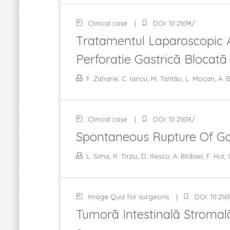
Clinical case
DOI: 10.21614/
Tratamentul Laparoscopic A
Perforatie Gastricã Blocatã
F. Zaharie, C. Iancu, M. Tantãu, L. Mocan, A. 
Clinical case
DOI: 10.21614/
Spontaneous Rupture Of G
L. Sima, R. Tirziu, D. Iliescu, A. Blidisel, F. Hut,
Image Quiz for surgeons
DOI: 10.216
Tumorã Intestinalã Stromal