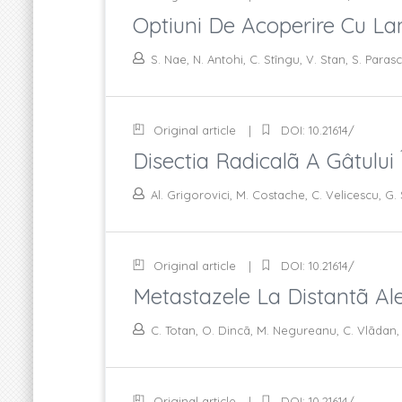
Optiuni De Acoperire Cu La
S. Nae, N. Antohi, C. Stîngu, V. Stan, S. Paras
Original article
DOI: 10.21614/
Disectia Radicalã A Gâtului
Al. Grigorovici, M. Costache, C. Velicescu, G.
Original article
DOI: 10.21614/
Metastazele La Distantã Ale
C. Totan, O. Dincã, M. Negureanu, C. Vlãdan, 
Original article
DOI: 10.21614/