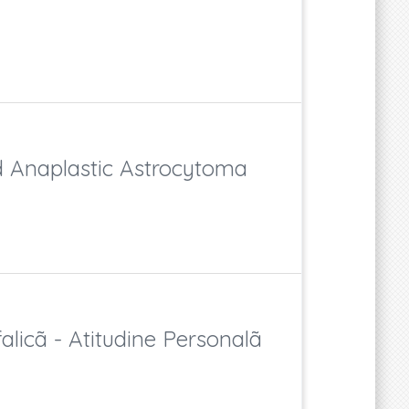
d Anaplastic Astrocytoma
icã - Atitudine Personalã